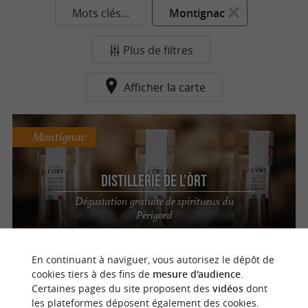
Mots clés...
Montignac
Plus de filtres
Afficher la carte
Montignac
Distillerie de l'Òrt
Dégustation gratuite de spiritueux du
Périgord
En continuant à naviguer, vous autorisez le dépôt de
n
o
t
e
c
o
u
p
e
c
o
e
u
cookies tiers à des fins de
mesure d'audience
.
Certaines pages du site proposent des
vidéos
dont
les plateformes déposent également des cookies.