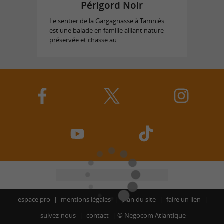
Périgord Noir
Le sentier de la Gargagnasse à Tamniès
est une balade en famille alliant nature
préservée et chasse au ...
espace pro
mentions légales
plan du site
faire un lien
suivez-nous
contact
©
Negocom Atlantique