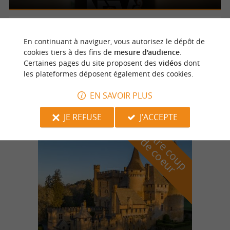
Bergerac
En continuant à naviguer, vous autorisez le dépôt de
cookies tiers à des fins de
mesure d'audience
.
Certaines pages du site proposent des
vidéos
dont
les plateformes déposent également des cookies.
Martux Brewery - Bière Coulobre
EN SAVOIR PLUS
JE REFUSE
J'ACCEPTE
n
o
t
e
c
o
u
p
e
c
o
e
u
r
d
r