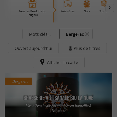
Tous les Produits du
Foies Gras
Noix
Truffes
Périgord
Mots clés...
Bergerac
Ouvert aujourd'hui
Plus de filtres
Afficher la carte
Bergerac
Brasserie Artisanale Bio la NÒVÉ
Vos bières brassées et mises en bouteille à
Bergerac