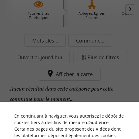
Tous les Sites
Abbayes, Eglises,
Châteaux 
Touristiques
Prieurés
Mots clés...
Commune...
Ouvert aujourd'hui
Plus de filtres
Afficher la carte
Aucun résultat dans cette catégorie pour cette
commune pour le moment...
En continuant à naviguer, vous autorisez le dépôt de
n
o
t
e
c
o
u
p
e
c
o
e
u
cookies tiers à des fins de
mesure d'audience
.
r
d
r
Certaines pages du site proposent des
vidéos
dont
les plateformes déposent également des cookies.