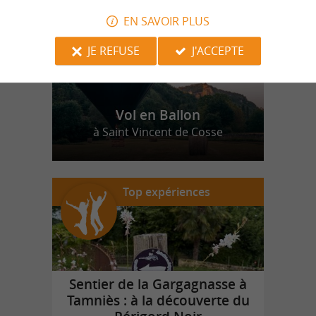
EN SAVOIR PLUS
JE REFUSE
J'ACCEPTE
Vol en Ballon
à Saint Vincent de Cosse
Top expériences
Sentier de la Gargagnasse à
Tamniès : à la découverte du