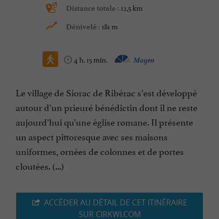
12,5 km
Distance totale :
181 m
Dénivelé :
4 h. 15 min.
Moyen
Le village de Siorac de Ribérac s’est développé
autour d’un prieuré bénédictin dont il ne reste
aujourd’hui qu’une église romane. Il présente
un aspect pittoresque avec ses maisons
uniformes, ornées de colonnes et de portes
cloutées. (...)
ACCÉDER AU DÉTAIL DE CET ITINÉRAIRE
SUR CIRKWI.COM