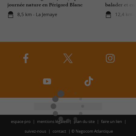
journée nature en Périgord Blanc
balader et en 
rivière limpid
8,5 km - La Jemaye
12,4 km -
espace pro
mentions légales
plan du site
faire un lien
suivez-nous
contact
©
Negocom Atlantique