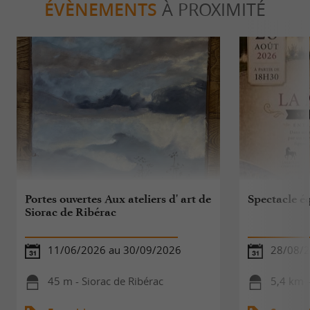
ÉVÈNEMENTS
À PROXIMITÉ
Portes ouvertes Aux ateliers d' art de
Spectacle é
Siorac de Ribérac
11/06/2026 au 30/09/2026
28/08/
45 m - Siorac de Ribérac
5,4 km 