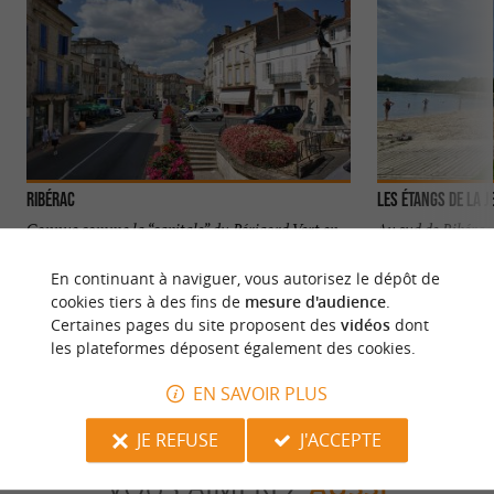
Ribérac
Les étangs de la 
Connue comme la “capitale” du Périgord Vert en
Au sud de Ribérac,
Dordogne, Ribérac est un mélange parfait entre
étangs de la Jemay
histoire, ...
humide, composé .
En continuant à naviguer, vous autorisez le dépôt de
cookies tiers à des fins de
mesure d'audience
.
5,8 km - Ribérac
7,5 km - L
Certaines pages du site proposent des
vidéos
dont
les plateformes déposent également des cookies.
EN SAVOIR PLUS
JE REFUSE
J'ACCEPTE
VOUS AIMEREZ
AUSSI