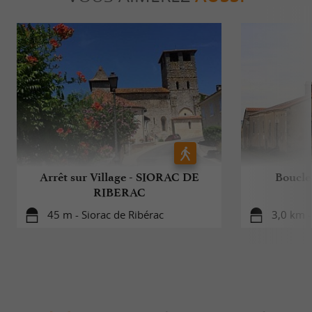
Arrêt sur Village - SIORAC DE
Boucle 
RIBERAC
45 m - Siorac de Ribérac
3,0 km - 