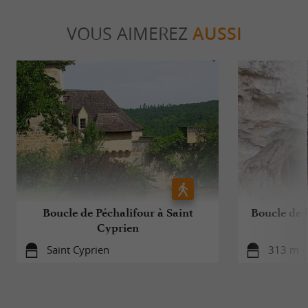
VOUS AIMEREZ
AUSSI
Boucle de Péchalifour à Saint
Boucle de l
Cyprien
Saint Cyprien
313 m - 