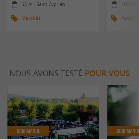
63 m - Saint Cyprien
102 m - 
Marchés
Patrimo
NOUS AVONS TESTÉ
POUR VOUS
Gourmande
Gourmand