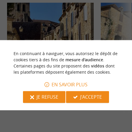
En continuant à naviguer, vous autorisez le dépôt de
cookies tiers à des fins de
mesure d'audience
.
Certaines pages du site proposent des
vidéos
dont
Prieuré de Redon L'espic
Saint-Cyprien
les plateformes déposent également des cookies.
Visite libre
Petit village situ
en Périgord Noir,
EN SAVOIR PLUS
connu pour son ...
JE REFUSE
J'ACCEPTE
102 m - Saint Cyprien
329 m - Sa