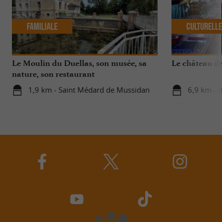
Familiale
Culturell
Le Moulin du Duellas, son musée, sa
Le château d
nature, son restaurant
1,9 km - Saint Médard de Mussidan
6,9 km - I