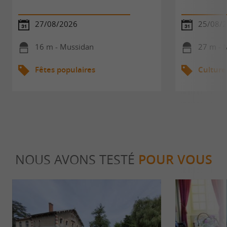
27/08/2026
25/08/
16 m - Mussidan
27 m - 
Fêtes populaires
Culture
NOUS AVONS TESTÉ
POUR VOUS