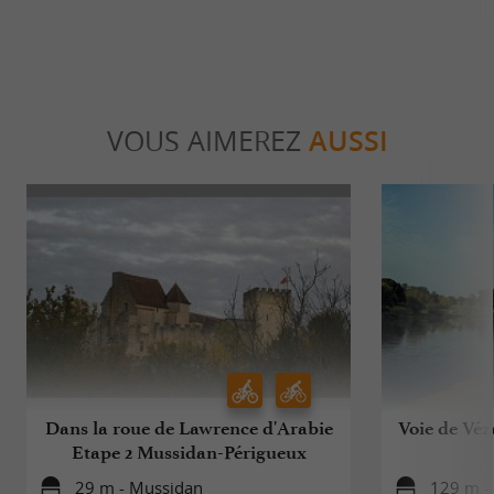
VOUS AIMEREZ
AUSSI
Dans la roue de Lawrence d'Arabie
Voie de Véz
Etape 2 Mussidan-Périgueux
29 m - Mussidan
129 m -