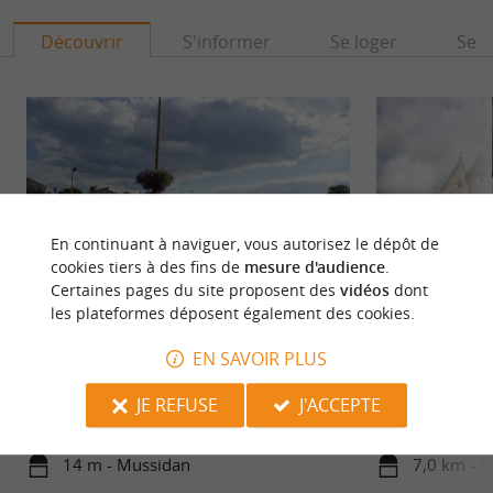
Découvrir
S'informer
Se loger
Se r
En continuant à naviguer, vous autorisez le dépôt de
cookies tiers à des fins de
mesure d'audience
.
Certaines pages du site proposent des
vidéos
dont
les plateformes déposent également des cookies.
Mussidan
CHATEAU DE MONTR
EN SAVOIR PLUS
Mussidan est une belle ville située dans le
Perché sur une col
Périgord, en Dordogne. Elle est réputée pour son
Montréal mélange 
JE REFUSE
J'ACCEPTE
riche patrimoine ...
Renaissance. Le ...
14 m - Mussidan
7,0 km - I