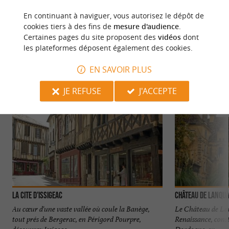
En continuant à naviguer, vous autorisez le dépôt de
À DÉCOUVRIR
AUX ALENTOURS
cookies tiers à des fins de
mesure d'audience
.
Certaines pages du site proposent des
vidéos
dont
les plateformes déposent également des cookies.
Découvrir
S'informer
Se loger
Se r
EN SAVOIR PLUS
JE REFUSE
J'ACCEPTE
LA CITE D'ISSIGEAC
Château de Lanqua
Au cœur d'une vaste vallée où coule la Banège,
Le Château de Lanq
tout prés de Bergerac, en Périgord Pourpre,
Renaissance, const