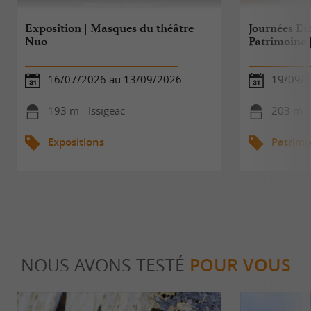
Exposition | Masques du théâtre
Journées E
Nuo
Patrimoine 
16/07/2026 au 13/09/2026
19/09/2
193 m - Issigeac
203 m - 
Expositions
Patrimo
NOUS AVONS TESTÉ
POUR VOUS