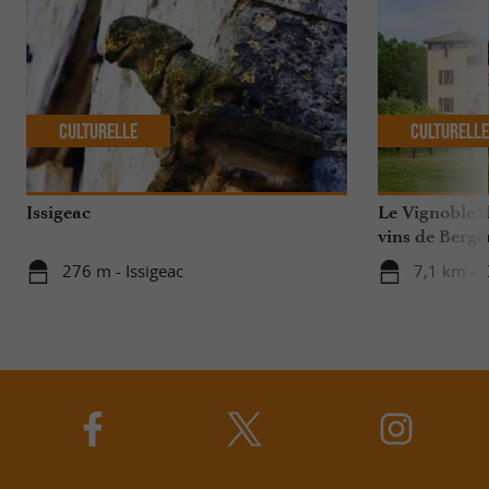
Culturelle
Culturell
Issigeac
Le Vignoble d
vins de Berge
276 m - Issigeac
7,1 km - 