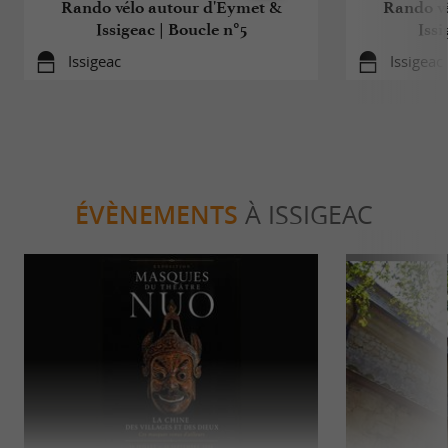
Rando vélo autour d'Eymet &
Rando vé
Issigeac | Boucle n°5
Issi
Issigeac
Issigeac
ÉVÈNEMENTS
À ISSIGEAC