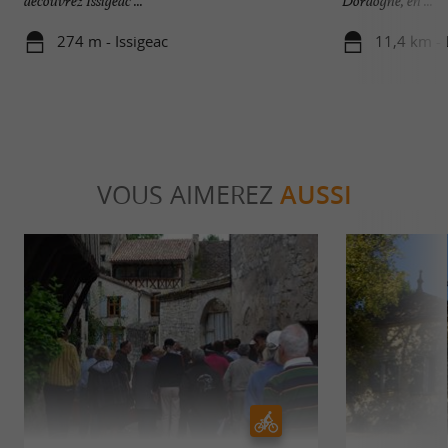
découvrez Issigeac ...
Dordogne, en ...
274 m - Issigeac
11,4 km -
VOUS AIMEREZ
AUSSI