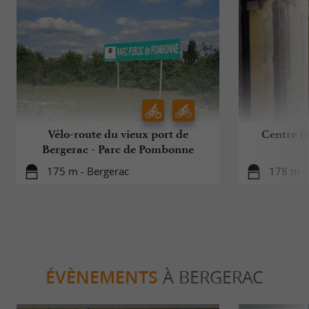
Vélo-route du vieux port de
Centre H
Bergerac - Parc de Pombonne
175 m - Bergerac
178 m -
ÉVÈNEMENTS
À BERGERAC