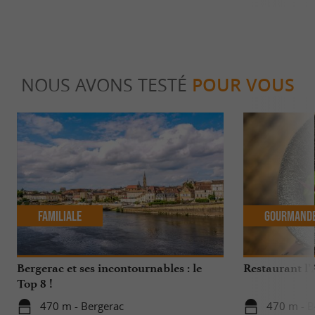
NOUS AVONS TESTÉ
POUR VOUS
Familiale
Gourmand
Bergerac et ses incontournables : le
Restaurant l’
Top 8 !
470 m - Bergerac
470 m - B