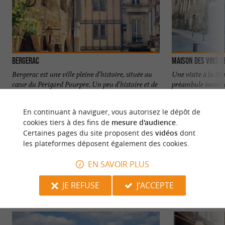
Bergerac
Maison des vins d
Bergerac est une ville pleine d’histoire, située au
Une visite à la Ma
cœur du Périgord Pourpre. Un peu d’histoire et de
préambule inconto
culture ...
du Périgord ...
En continuant à naviguer, vous autorisez le dépôt de
51 m - Bergerac
51 m - Be
cookies tiers à des fins de
mesure d'audience
.
Certaines pages du site proposent des
vidéos
dont
les plateformes déposent également des cookies.
EN SAVOIR PLUS
JE REFUSE
J'ACCEPTE
VOUS AIMEREZ
AUSSI