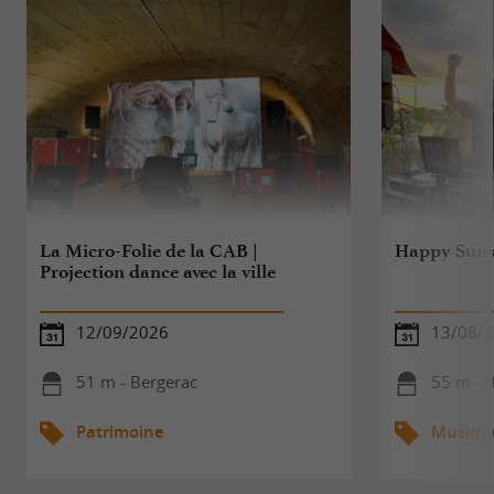
La Micro-Folie de la CAB |
Happy Suns
Projection dance avec la ville
12/09/2026
13/08/
51 m - Bergerac
55 m - 
Patrimoine
Musiqu