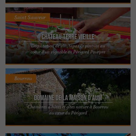
Saint Sauveur
Château Terre Vieille
Dégustation de vin, tapas & pintxos au
coeur d'un vignoble en Périgord Pourpre
Bourrou
Domaine de la Maison d'Aum
Chambres d’hôtes et gîtes nature à Bourrou
au cœur du Périgord