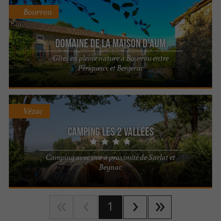
Bourrou
Domaine de la Maison d'Aum
Gîtes en pleine nature à Bourrou entre
Périgueux et Bergerac
Vézac
Camping Les 2 Vallées
Camping avec vue à proximité de Sarlat et
Beynac
1