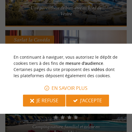
Une parenthèse de bien-être en bord de
Vézère
Sarlat la Canéda
Hôtel Ibis Sarlat
En continuant à naviguer, vous autorisez le dépôt de
cookies tiers à des fins de
mesure d'audience
.
Un hôtel convivial ouvert toute l'année à
Certaines pages du site proposent des
vidéos
dont
Sarlat
les plateformes déposent également des cookies.
EN SAVOIR PLUS
Marcillac Saint Quentin
JE REFUSE
J'ACCEPTE
Camping le Pont de Mazerat
Camping nature, familial et calme en