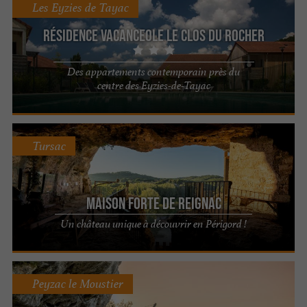
Les Eyzies de Tayac
Résidence Vacanceole Le Clos du Rocher
Des appartements contemporain près du
centre des Eyzies-de-Tayac
Tursac
Maison Forte de Reignac
Un château unique à découvrir en Périgord !
Peyzac le Moustier