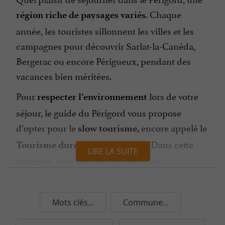
. Chaque
région riche de paysages variés
année, les touristes sillonnent les villes et les
campagnes pour découvrir Sarlat-la-Canéda,
Bergerac ou encore Périgueux, pendant des
vacances bien méritées.
Pour
lors de votre
respecter l’environnement
séjour, le guide du Périgord vous propose
d’opter pour le
encore appelé le
slow tourisme,
en Dordogne. Dans cette
Tourisme durable
LIRE LA SUITE
rubrique, vous pourrez découvrir et
sélectionner des acteurs touristiques qui se
tournent vers une
démarche écologique et
Mots clés...
Commune...
responsable.