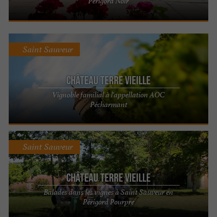
Périgord Noir
Saint Sauveur
Château Terre Vieille
Vignoble familial à l'appellation AOC
Pécharmant
Saint Sauveur
Château Terre Vieille
Balades dans les vignes à Saint Sauveur en
Périgord Pourpre