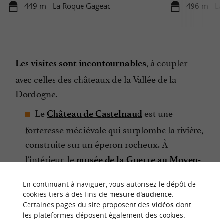
449 m - La Roque Gageac
496 m - L
, à coupler
Les visites sont incontournables
avec celles des châteaux de la Vallée de la
Dordogne.
Le
est une
Château de Castelnaud
forteresse médiévale qui surplombe la rivière,
construite sur un éperon rocheux. À
l’intérieur, le
musée de la Guerre au Moyen-
conserve une importante collection
Âge
En continuant à naviguer, vous autorisez le dépôt de
d’armes, d’épées, de dagues ou encore
cookies tiers à des fins de
mesure d'audience
.
d’armures à découvrir lors d’une visite libre
Certaines pages du site proposent des
vidéos
dont
les plateformes déposent également des cookies.