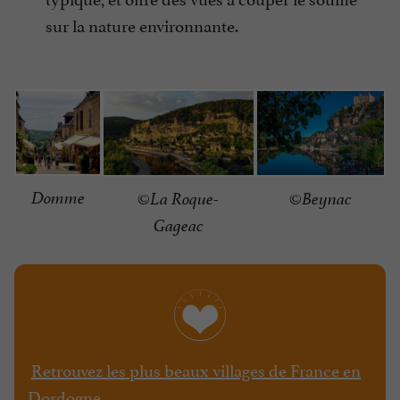
sur la nature environnante.
Domme
©La Roque-
©Beynac
Gageac
Retrouvez les plus beaux villages de France en
Dordogne
.