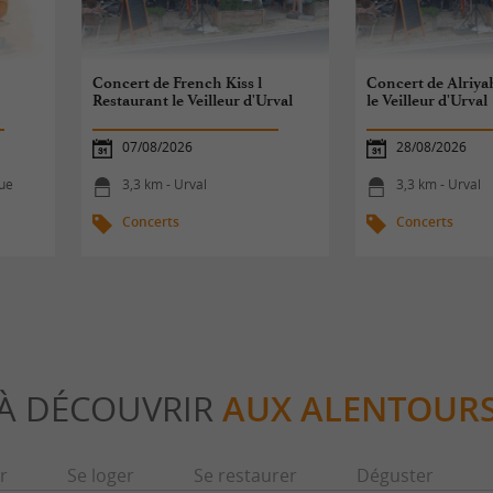
Concert de French Kiss l
Concert de Alriya
Restaurant le Veilleur d'Urval
le Veilleur d'Urval
07/08/2026
28/08/2026
que
3,3 km - Urval
3,3 km - Urval
Concerts
Concerts
À DÉCOUVRIR
AUX ALENTOUR
r
Se loger
Se restaurer
Déguster