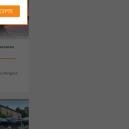
CCEPTE
nocturne
en Périgord
s