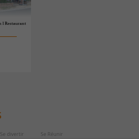
h l Restaurant
S
Se divertir
Se Réunir