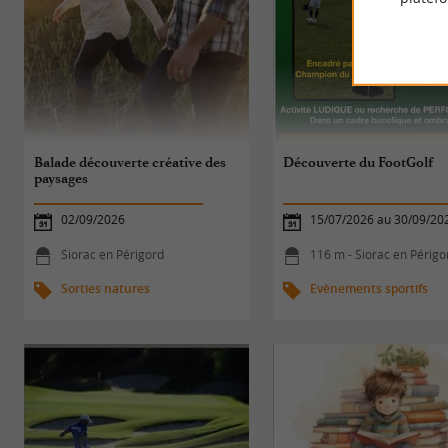
Balade découverte créative des
Découverte du FootGolf
paysages
02/09/2026
15/07/2026 au 30/09/20
Siorac en Périgord
116 m - Siorac en Périgo
Sorties natures
Evènements sportifs