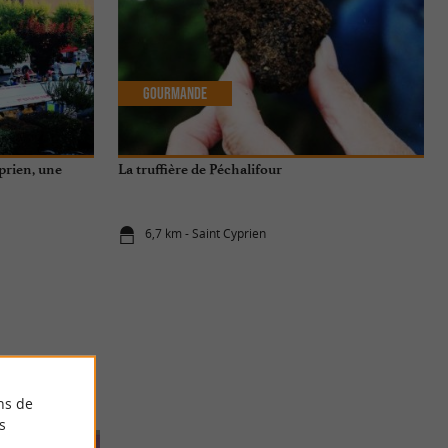
Gourmande
prien, une
La truffière de Péchalifour
6,7 km - Saint Cyprien
ns de
s