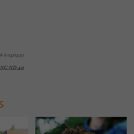
6 à 04:04:32
-NC-ND 4.0
S