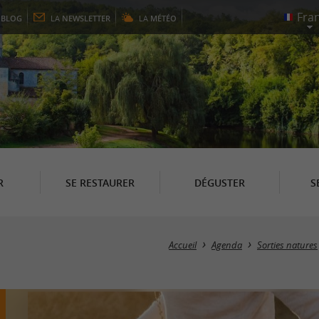
E
BLOG
LA
NEWSLETTER
LA
MÉTÉO
R
SE RESTAURER
DÉGUSTER
S
Accueil
Agenda
Sorties natures