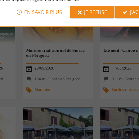
EN SAVOIR PLUS
JE REFUSE
J'A
Marché traditionnel de Siorac
Été actif : Canoë 
en Périgord
26
23/09/2026
11/08/2026
rd
184 m - Siorac en Périgord
311 m - Siorac 
Marchés
Sorties nature