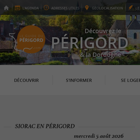
L'
AGENDA
ADRESSES
UTILES
GEO
LOCALISATION
L
Découvrez le
PÉRIGORD
& la Dordogne
DÉCOUVRIR
S'INFORMER
SE LOGE
SIORAC EN PÉRIGORD
mercredi 5 août 2026