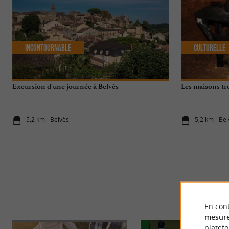
Incontournable
Culturelle
Excursion d'une journée à Belvès
Les maisons tr
5,2 km - Belvès
5,2 km - Be
En cont
mesure
platef