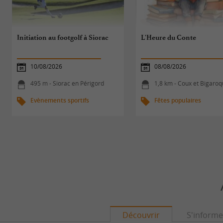
Initiation au footgolf à Siorac
L'Heure du Conte
10/08/2026
08/08/2026
495 m - Siorac en Périgord
1,8 km - Coux et Bigaro
Evènements sportifs
Fêtes populaires
Découvrir
S'informe