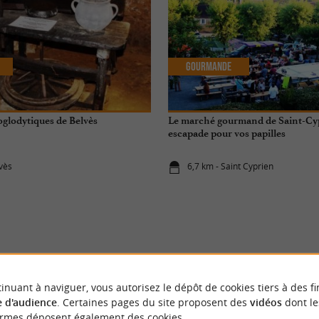
Gourmande
oglodytiques de Belvès
Le marché gourmand de Saint-Cy
escapade pour vos papilles
lvès
6,7 km - Saint Cyprien
ÉVÈNEMENTS
À PROXIMITÉ
inuant à naviguer, vous autorisez le dépôt de cookies tiers à des fi
 d'audience
. Certaines pages du site proposent des
vidéos
dont le
ormes déposent également des cookies.