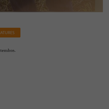
NATURES
ptembre.