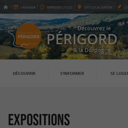
L'
AGENDA
ADRESSES
UTILES
GEO
LOCALISATION
L
Découvrez le
PÉRIGORD
& la Dordogne
DÉCOUVRIR
S'INFORMER
SE LOGE
Expositions