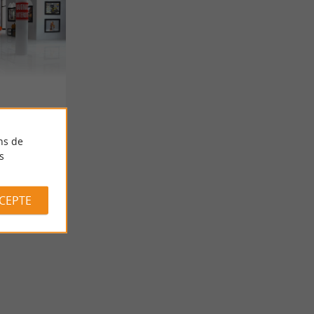
ns de
s
CCEPTE