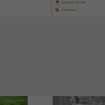
Saint Jean de Côle
s
Expositions