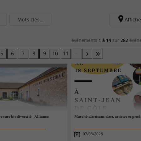
Mots clés...
Affiche
évènements
1 à 14
sur
282
évène
...
5
6
7
8
9
10
11
cours biodiversité | Alliance
Marché d'artisans d'art, artistes et pro
07/08/2026