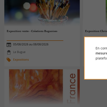
Exposition vente - Créations Buguoises
Exposition Chri
05/08/2026 au 08/08/2026
03/08/2026
En cont
Le Bugue
Sorges
mesure
platef
Expositions
Exposition