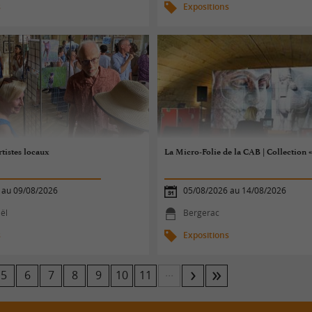
s
Expositions
rtistes locaux
La Micro-Folie de la CAB | Collection
 au 09/08/2026
05/08/2026 au 14/08/2026
ël
Bergerac
s
Expositions
...
5
6
7
8
9
10
11