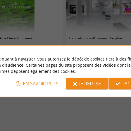
stine Duranton Fauré
Exposition de Monsieur Darphin
 au 08/08/2026
03/08/2026 au 08/08/2026
inuant à naviguer, vous autorisez le dépôt de cookies tiers à des fi
Saint Jean de Côle
 d'audience
. Certaines pages du site proposent des
vidéos
dont le
ormes déposent également des cookies.
s
Expositions
EN SAVOIR PLUS
JE REFUSE
J'A