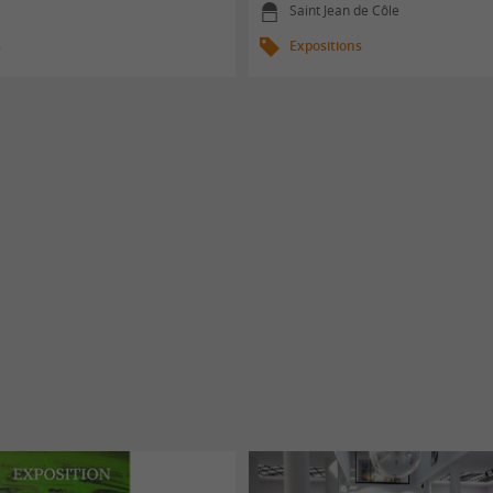
Saint Jean de Côle
s
Expositions