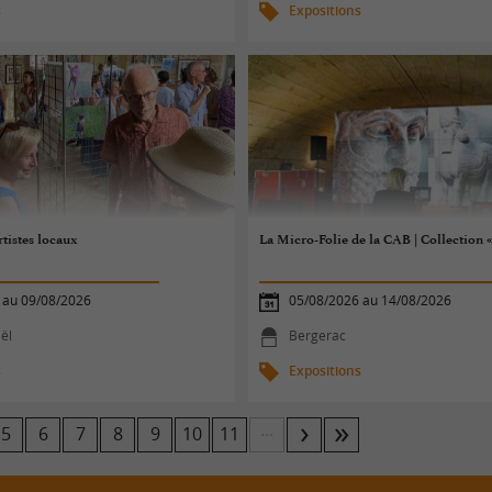
s
Expositions
rtistes locaux
La Micro-Folie de la CAB | Collection
 au 09/08/2026
05/08/2026 au 14/08/2026
ël
Bergerac
s
Expositions
...
5
6
7
8
9
10
11