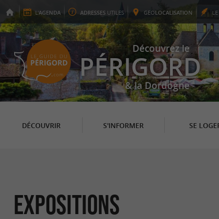
L'
AGENDA
ADRESSES
UTILES
GEO
LOCALISATION
L
Découvrez le
PÉRIGORD
& la Dordogne
DÉCOUVRIR
S'INFORMER
SE LOGE
Expositions