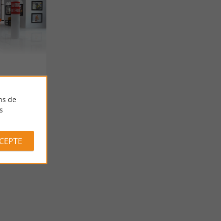
ns de
s
CCEPTE