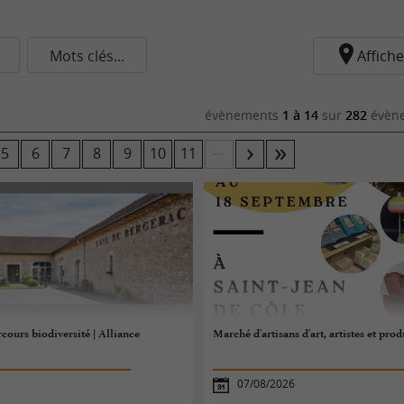
Mots clés...
Affiche
évènements
1 à 14
sur
282
évène
...
5
6
7
8
9
10
11
cours biodiversité | Alliance
Marché d'artisans d'art, artistes et pro
07/08/2026