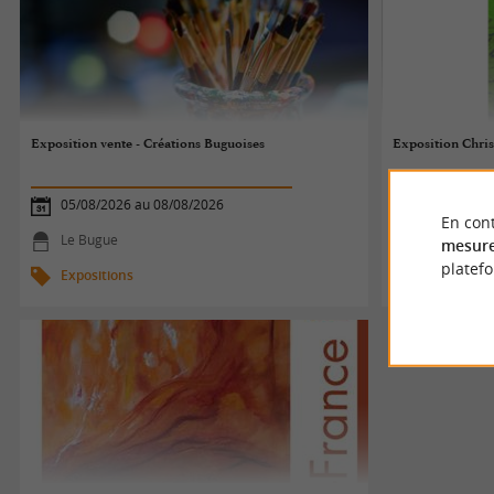
Exposition vente - Créations Buguoises
Exposition Chri
05/08/2026 au 08/08/2026
03/08/2026
En cont
Le Bugue
Sorges
mesure
platef
Expositions
Exposition