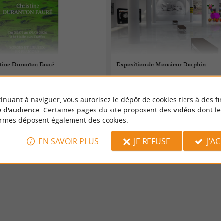
stine Duranton Fauré
Exposition de Monsieur Darphin
 au 08/08/2026
03/08/2026 au 08/08/2026
inuant à naviguer, vous autorisez le dépôt de cookies tiers à des fi
Saint Jean de Côle
 d'audience
. Certaines pages du site proposent des
vidéos
dont le
ormes déposent également des cookies.
s
Expositions
EN SAVOIR PLUS
JE REFUSE
J'A