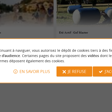
o
Eté Actif : Gel blaster
06/08/2026
inuant à naviguer, vous autorisez le dépôt de cookies tiers à des fi
avilledieu
Le Pizou
 d'audience
. Certaines pages du site proposent des
vidéos
dont le
ormes déposent également des cookies.
 sportifs
Evènements sportifs
EN SAVOIR PLUS
JE REFUSE
J'A