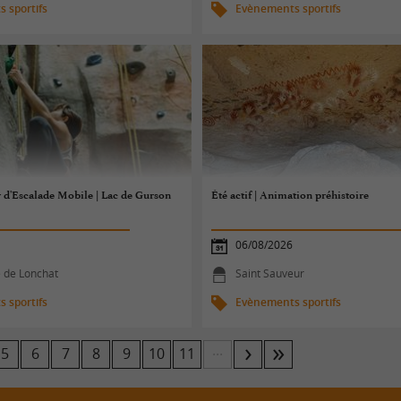
 sportifs
Evènements sportifs
er d'Escalade Mobile | Lac de Gurson
Été actif | Animation préhistoire
06/08/2026
e de Lonchat
Saint Sauveur
 sportifs
Evènements sportifs
...
5
6
7
8
9
10
11