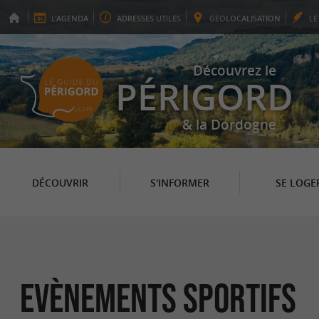
L'
AGENDA
ADRESSES
UTILES
GEO
LOCALISATION
L
Découvrez le
PÉRIGORD
& la Dordogne
DÉCOUVRIR
S'INFORMER
SE LOGE
Evènements sportifs