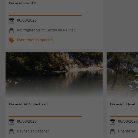
Été actif - Golf'O
06/08/2026
Rouffignac Saint Cernin de Reilhac
Evènements sportifs
Eté actif 2026 : Pack raft
Eté actif : Quad
06/08/2026
06/08/2026
Beynac et Cazenac
Chantérac