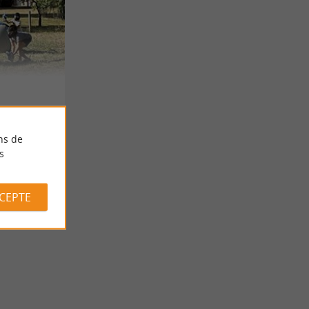
ns de
s
CCEPTE