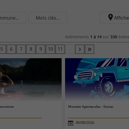
mmune...
Mots clés...
Affiche
évènements
1 à 14
sur
330
évène
...
5
6
7
8
9
10
11
 nocturne
Monster Spectacular - Siorac
06/08/2026