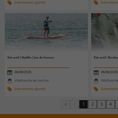
Evènements sportifs
Evènements
Eté actif | Paddle | Lac de Gurson
Eté actif | Roch
06/08/2026
06/08/2026
Villefranche de Lonchat
Villefranch
Evènements sportifs
Evènements
1
2
3
4