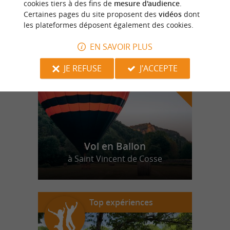
cookies tiers à des fins de
mesure d'audience
.
Certaines pages du site proposent des
vidéos
dont
les plateformes déposent également des cookies.
n
o
t
e
c
o
u
p
e
c
o
e
u
r
d
r
EN SAVOIR PLUS
JE REFUSE
J'ACCEPTE
Vol en Ballon
à Saint Vincent de Cosse
Top expériences