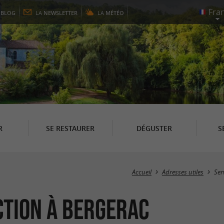
E
BLOG
LA
NEWSLETTER
LA
MÉTÉO
R
SE RESTAURER
DÉGUSTER
S
Accueil
Adresses utiles
Ser
tion à Bergerac