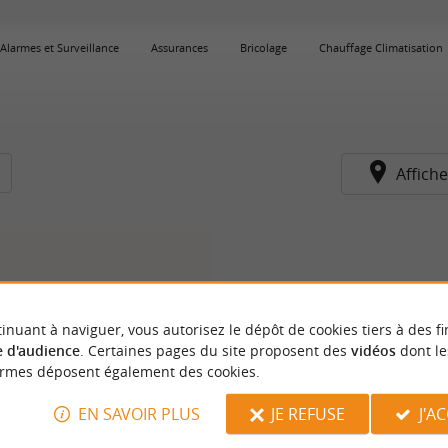
Alarmes et Surveillance
Assurances
Bricolage
Chauffage Climatisation
Affiche
inuant à naviguer, vous autorisez le dépôt de cookies tiers à des fi
 d'audience
. Certaines pages du site proposent des
vidéos
dont le
ormes déposent également des cookies.
EN SAVOIR PLUS
JE REFUSE
J'A
VM Matériaux