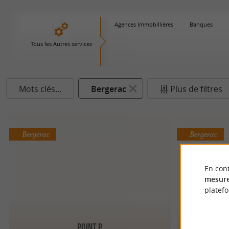
Agences Immobillières
Banques
Tous les Autres services
Mots clés...
Bergerac
Plus de filtres
Bergerac
Bergerac
En cont
mesure
platef
Point P