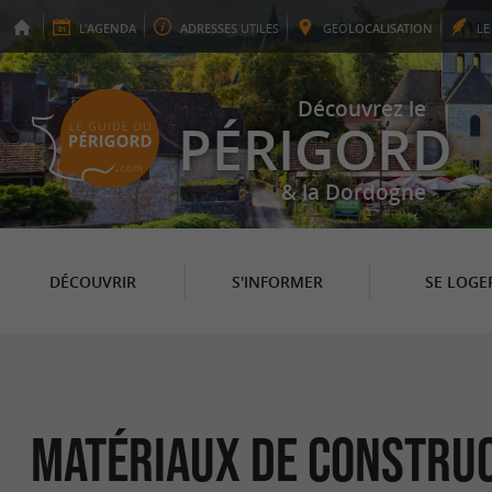
L'
AGENDA
ADRESSES
UTILES
GEO
LOCALISATION
L
Découvrez le
PÉRIGORD
& la Dordogne
DÉCOUVRIR
S'INFORMER
SE LOGE
Matériaux de Construc