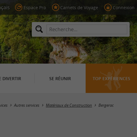
Espace Pro
Carnets de Voyage
Connexion
E DIVERTIR
SE RÉUNIR
TOP EXPÉRIENCES
Masquer la carte
vices
Autres services
Matériaux de Construction
Bergerac