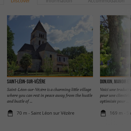
Discover
Information
Accommodation
Saint-Léon-sur-Vézère
Donjon, Manoir et 
Saint-Léon-sur-Vézère is a charming little village
Voici une traducti
where you can rest in peace away from the hustle
pour une clientèle
and bustle of ...
optimisée pour ...
70 m - Saint Léon sur Vézère
169 m - Sa