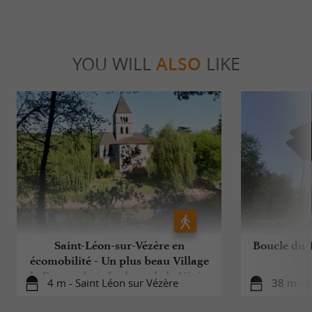
YOU WILL
ALSO
LIKE
Saint-Léon-sur-Vézère en
Boucle du T
écomobilité - Un plus beau Village
de France dans les bras de la Vézère
4 m - Saint Léon sur Vézère
38 m - S