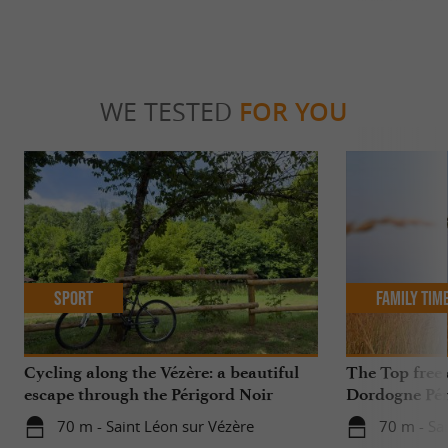
WE TESTED
FOR YOU
Sport
Family Tim
Cycling along the Vézère: a beautiful
The Top free a
escape through the Périgord Noir
Dordogne Pér
70 m - Saint Léon sur Vézère
70 m - Sa