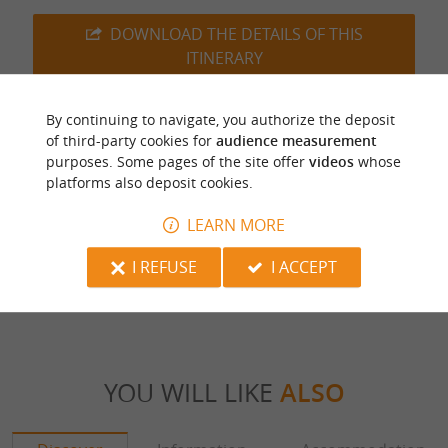
DOWNLOAD THE DETAILS OF THIS
ITINERARY
By continuing to navigate, you authorize the deposit
of third-party cookies for
audience measurement
purposes. Some pages of the site offer
videos
whose
Last update :
07/11/2024 à 07:57:57
platforms also deposit cookies.
Source :
Sirtaqui
| Service Départemental du Tourisme
LEARN MORE
Photo credit :
@Sirtaqui Cf. Service Départemental du
I REFUSE
I ACCEPT
Tourisme
YOU WILL LIKE
ALSO