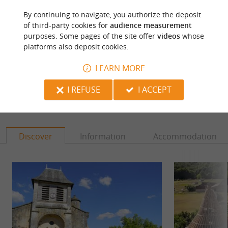
Source :
Sirtaqui
|
OT Lascaux Dordogne Vallée Vézère
By continuing to navigate, you authorize the deposit
of third-party cookies for
audience measurement
Photo credit :
@Sirtaqui Cf. OT Lascaux Dordogne
purposes. Some pages of the site offer
videos
whose
Vallée Vézère
platforms also deposit cookies.
LEARN MORE
I REFUSE
I ACCEPT
YOU WILL LIKE
ALSO
Discover
Information
Accommodation