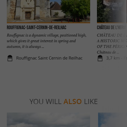
Rouffignac-Saint-Cernin-de-Reilhac
Château de l'Herm
Rouffignac is a dynamic village, positioned high,
CHÂTEAU DE L
which gives it great interest in spring and
A HISTORIC M
autumn, it is always ...
OF THE PÉRIGOR
Château de ...
Rouffignac Saint Cernin de Reilhac
3,7 km - Rou
YOU WILL
ALSO
LIKE