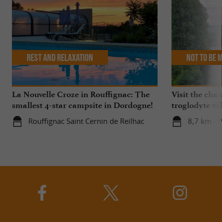
Rest and relaxation
Not to be 
La Nouvelle Croze in Rouffignac: The
Visit the cha
smallest 4-star campsite in Dordogne!
troglodyte vil
Rouffignac Saint Cernin de Reilhac
8,7 km - 