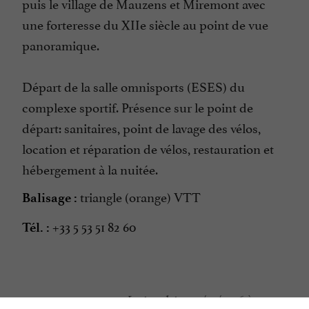
puis le village de Mauzens et Miremont avec
une forteresse du XIIe siècle au point de vue
panoramique.
Départ de la salle omnisports (ESES) du
complexe sportif. Présence sur le point de
départ: sanitaires, point de lavage des vélos,
location et réparation de vélos, restauration et
hébergement à la nuitée.
triangle (orange) VTT
Balisage :
+33 5 53 51 82 60
Tél. :
Last update :
07/04/2026 à 11:27:55