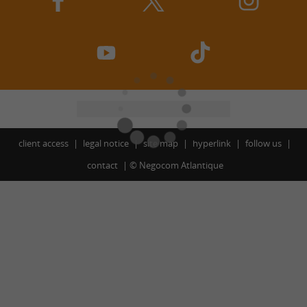
client access
legal notice
site map
hyperlink
follow us
contact
©
Negocom Atlantique