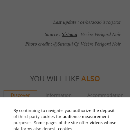
Last update :
01/01/2026 à 10:32:21
Source :
Sirtaqui
| Vézère Périgord Noir
Photo credit :
@Sirtaqui Cf. Vézère Périgord Noir
YOU WILL LIKE
ALSO
Discover
Information
Accommodation
By continuing to navigate, you authorize the deposit
of third-party cookies for
audience measurement
purposes. Some pages of the site offer
videos
whose
platforms also deposit cookies.