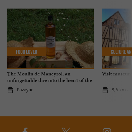
Food Lover
Culture an
The Moulin de Maneyrol, an
Visit museums
unforgettable dive into the heart of the
golden pearl of the Périgord Noir:
Pazayac
8,6 km - T
walnut oil!