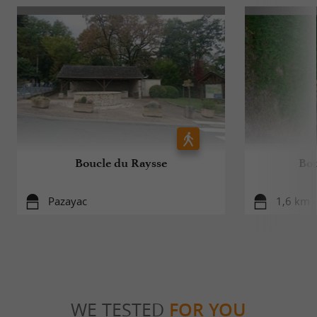
Boucle du Raysse
Bou
Pazayac
1,6 km -
WE TESTED
FOR YOU