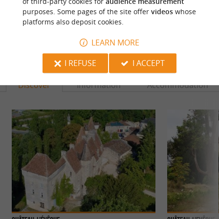
of third-party cookies for
audience measurement
purposes. Some pages of the site offer
videos
whose
platforms also deposit cookies.
LEARN MORE
YOU WILL LIKE
ALSO
I REFUSE
I ACCEPT
Discover
Information
Accommodation