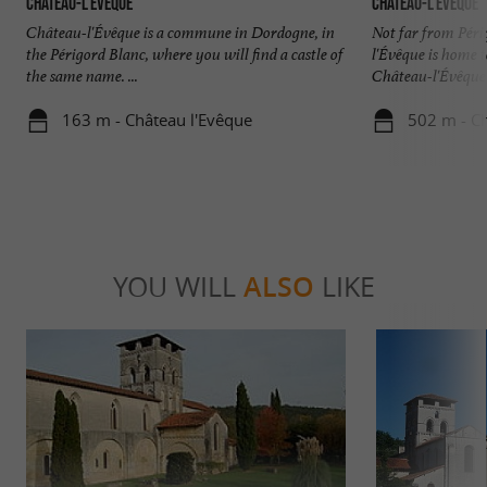
Château-l’Évêque
Château-l'Evêque
Château-l'Évêque is a commune in Dordogne, in
Not far from Péri
the Périgord Blanc, where you will find a castle of
l'Évêque is home 
the same name. ...
Château-l'Évêque ca
163 m - Château l'Evêque
502 m - Ch
YOU WILL
ALSO
LIKE