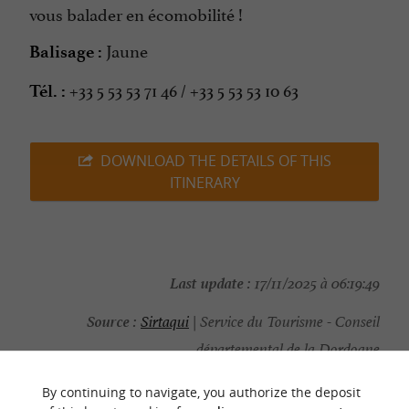
vous balader en écomobilité !
Jaune
Balisage :
+33 5 53 53 71 46 / +33 5 53 53 10 63
Tél. :
DOWNLOAD THE DETAILS OF THIS
ITINERARY
Last update :
17/11/2025 à 06:19:49
Source :
Sirtaqui
| Service du Tourisme - Conseil
départemental de la Dordogne
Photo credit :
@Sirtaqui Cf. Service du Tourisme -
By continuing to navigate, you authorize the deposit
Conseil départemental de la Dordogne