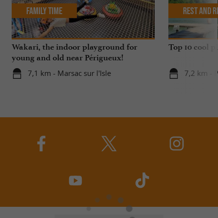
Family Time
Rest and r
Wakari, the indoor playground for
Top 10 cool pl
young and old near Périgueux!
7,1 km - Marsac sur l'Isle
7,2 km - 