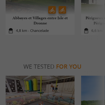
Abbayes et Villages entre Isle et
Périgueux-
Dronne
Périgu
4,8 km - Chancelade
6,6 km -
WE TESTED
FOR YOU