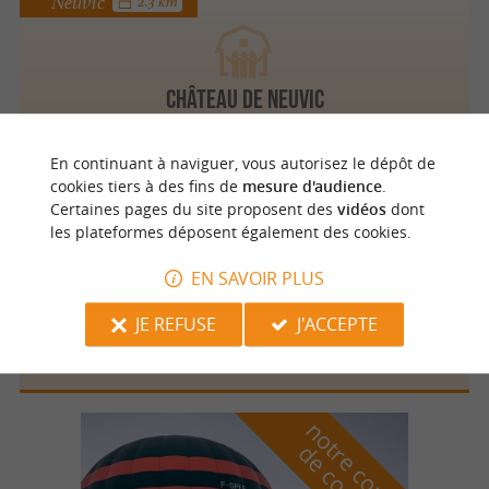
Neuvic
2.3 km
Château de Neuvic
En continuant à naviguer, vous autorisez le dépôt de
cookies tiers à des fins de
mesure d'audience
.
Certaines pages du site proposent des
vidéos
dont
Grignols
4.7 km
les plateformes déposent également des cookies.
EN SAVOIR PLUS
Domaine des Chaulnes
JE REFUSE
J'ACCEPTE
n
o
t
e
c
o
u
p
e
c
o
e
u
r
d
r