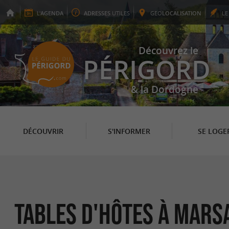
L'
AGENDA
ADRESSES
UTILES
GEO
LOCALISATION
L
Découvrez le
PÉRIGORD
& la Dordogne
DÉCOUVRIR
S'INFORMER
SE LOGE
Tables d'hôtes à Mars