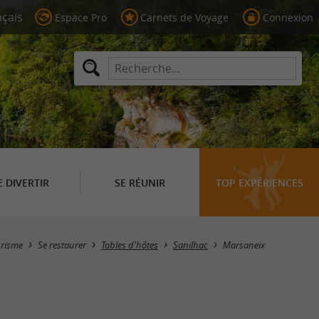
Espace Pro
Carnets de Voyage
Connexion
E DIVERTIR
SE RÉUNIR
TOP EXPÉRIENCES
Masquer la carte
urisme
Se restaurer
Tables d'hôtes
Sanilhac
Marsaneix