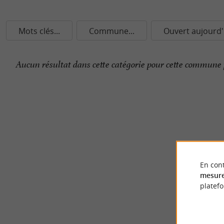
Mots clés...
Commune...
Ouvert aujourd'
Aucun résultat dans cette catégorie pour cette commune 
En cont
mesure
platef