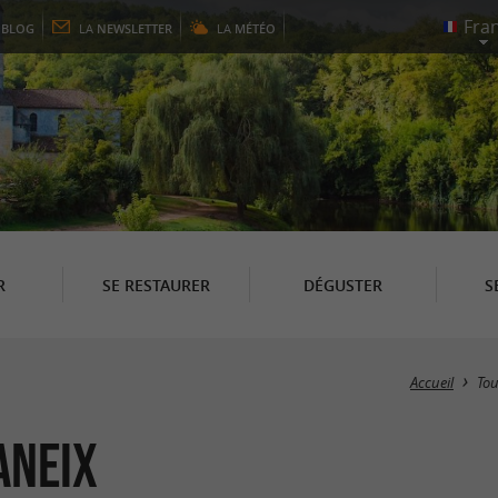
E
BLOG
LA
NEWSLETTER
LA
MÉTÉO
R
SE RESTAURER
DÉGUSTER
S
Accueil
To
aneix