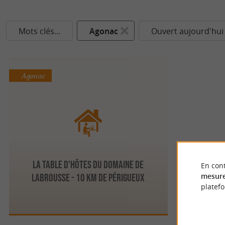
Mots clés...
Agonac
Ouvert aujourd'hui
Agonac
La Table d'hôtes du Domaine de
En cont
mesure
Labrousse - 10 km de Périgueux
platef