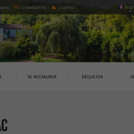
E
BLOG
LA
NEWSLETTER
LA
MÉTÉO
R
SE RESTAURER
DÉGUSTER
S
ac