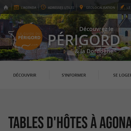
L'
AGENDA
ADRESSES
UTILES
GEO
LOCALISATION
L
Découvrez le
PÉRIGORD
& la Dordogne
DÉCOUVRIR
S'INFORMER
SE LOGE
Tables d'hôtes à Agon