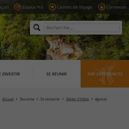
Espace Pro
Carnets de Voyage
Connexion
E DIVERTIR
SE RÉUNIR
TOP EXPÉRIENCES
Masquer la carte
Accueil
Tourisme
Se restaurer
Tables d'hôtes
Agonac