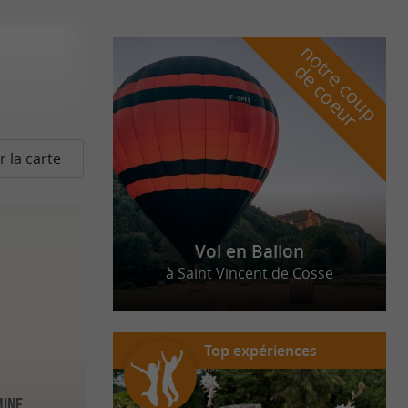
n
o
t
e
c
o
u
p
e
c
o
e
u
r
d
r
r la carte
Vol en Ballon
à Saint Vincent de Cosse
Top expériences
mine