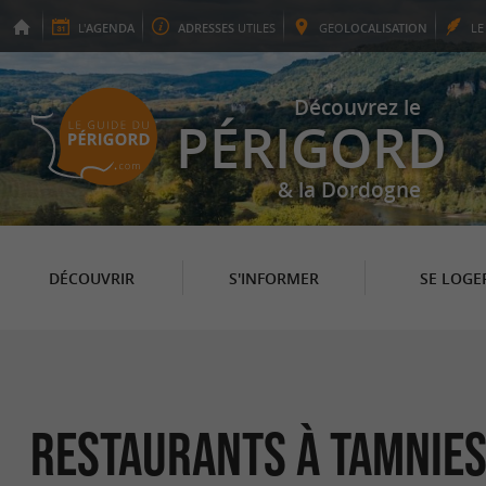
L'
AGENDA
ADRESSES
UTILES
GEO
LOCALISATION
L
Découvrez le
PÉRIGORD
& la Dordogne
DÉCOUVRIR
S'INFORMER
SE LOGE
Restaurants à Tamnie