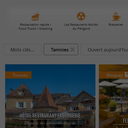
Restauration rapide /
Les Restaurants étoilés
Brasseries
Food Trucks / Snacking
du Périgord
Mots clés...
Tamnies
Ouvert aujourd'hu
Tamnies
Marquay
Hôtel Restaurant Laborderie
Fe
Dégustez des spécialités dans un
restaurant gastronomique en
Produits