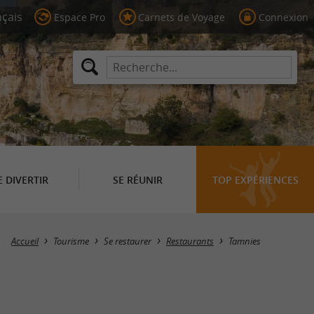
Espace Pro
Carnets de Voyage
Connexion
E DIVERTIR
SE RÉUNIR
TOP EXPÉRIENCES
Masquer la carte
Accueil
Tourisme
Se restaurer
Restaurants
Tamnies