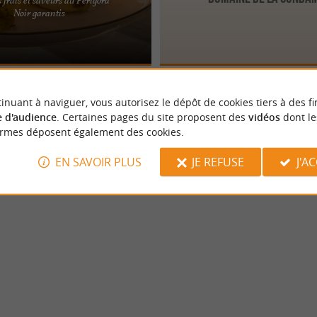
FERME DU BRUSQUAND À
Noir garantis
S LE PÉRIGORD NOIR Présentation
a Ferme du Brusquand ...
inuant à naviguer, vous autorisez le dépôt de cookies tiers à des fi
 d'audience
. Certaines pages du site proposent des
vidéos
dont le
ormes déposent également des cookies.
EN SAVOIR PLUS
JE REFUSE
J'A