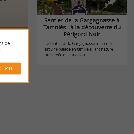
Sentier de la Gargagnasse à
Tamniès : à la découverte du
Périgord Noir
ns de
Le sentier de la Gargagnasse à Tamniès
s
est une balade en famille alliant nature
préservée et chasse au ...
CCEPTE