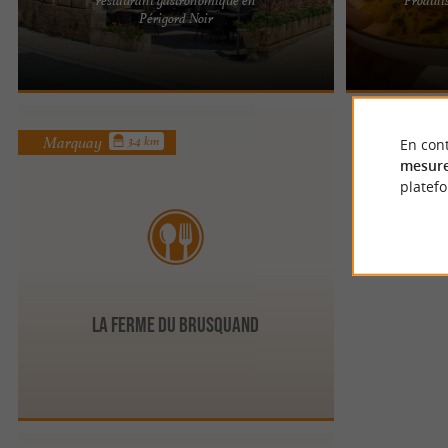
RESTAURANT LABORDERIE À TAMNIÈS, AU CŒUR
AUBERGE LA 
Périgord Noir
DU PÉRIGORD NOIR Restaurant Laborderie à
MARQUAY, DAN
Tamniès, au cœur du ...
de l'Auberge l
Marquay
3.4 km
En cont
mesure
platef
La Ferme du Brusquand