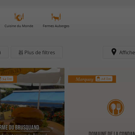
Cuisine du Monde
Fermes Auberges
i
Plus de filtres
Affiche
Marquay
3.4 km
2.6 km
rme du Brusquand
Domaine de la Conda
 frais et saveurs du Périgord