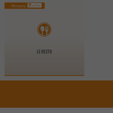
Marquay
4.8 km
Le restO