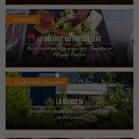
Queyssac
Le Bistrot du Presbytère
Halte bucolique et gourmande à Queyssac en
Périgord Pourpre
Coulounieix Chamiers
La Bandeja
Restaurant convivial au cadre sportif près
de Périgueux