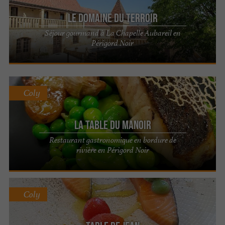
choix.
Le Domaine du Terroir
!
Bonne dégustation dans le Périgord
Séjour gourmand à La Chapelle Aubareil en
Périgord Noir
Coly
La Table du Manoir
Restaurant gastronomique en bordure de
rivière en Périgord Noir
Coly