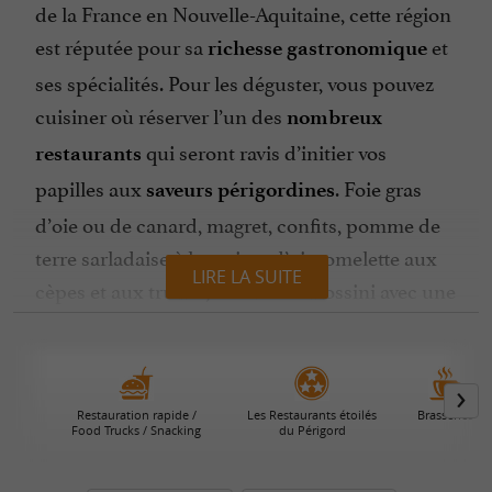
de la France en Nouvelle-Aquitaine, cette région
est réputée pour sa
et
richesse gastronomique
ses spécialités. Pour les déguster, vous pouvez
cuisiner où réserver l’un des
nombreux
qui seront ravis d’initier vos
restaurants
papilles aux
. Foie gras
saveurs périgordines
d’oie ou de canard, magret, confits, pomme de
terre sarladaise à la graisse d’oie, omelette aux
LIRE LA SUITE
cèpes et aux truffes, tournedos Rossini avec une
tranche de foie gras et une onctueuse sauce
ou encore gâteau à la noix,
Périgueux
vous
.
allez vous régaler
Restauration rapide /
Les Restaurants étoilés
Brasseries
Food Trucks / Snacking
du Périgord
Les
ne manquent pas en
bonnes tables
Dordogne Périgord, quelle que soit votre