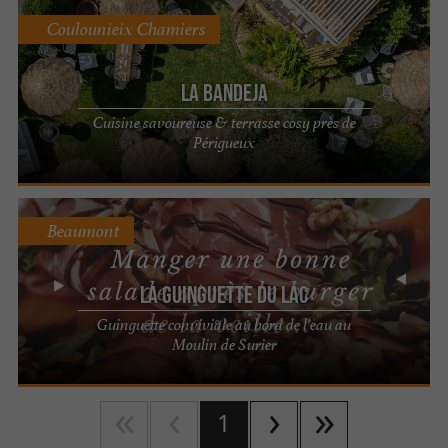
Coulounieix Chamiers
La Bandeja
Cuisine savoureuse & terrasse cosy près de
Périgueux
Beaumont
La Guinguette du Lac
Guinguette conviviale au bord de l’eau au
Moulin de Surier
1