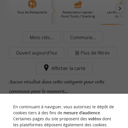
Tous les Restaurants
Restauration rapide /
Les Restaurant
Food Trucks / Snacking
du Périg
Mots clés...
Commune...
Ouvert aujourd'hui
Plus de filtres
Afficher la carte
Aucun résultat dans cette catégorie pour cette
commune pour le moment...
En continuant à naviguer, vous autorisez le dépôt de
n
o
t
e
c
o
u
p
e
c
o
e
u
cookies tiers à des fins de
mesure d'audience
.
r
d
r
Certaines pages du site proposent des
vidéos
dont
les plateformes déposent également des cookies.