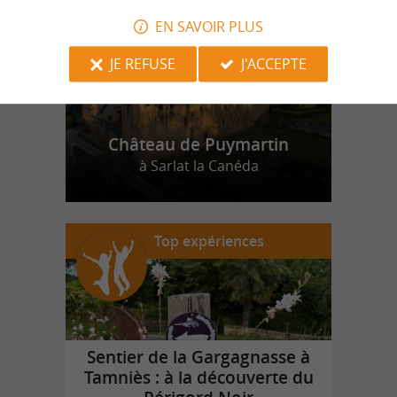
EN SAVOIR PLUS
JE REFUSE
J'ACCEPTE
Château de Puymartin
à Sarlat la Canéda
Top expériences
Sentier de la Gargagnasse à
Tamniès : à la découverte du