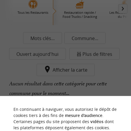
Tous les Restaurants
Restauration rapide /
Les Restaurant
Food Trucks / Snacking
du Périg
Mots clés...
Commune...
Ouvert aujourd'hui
Plus de filtres
Afficher la carte
Aucun résultat dans cette catégorie pour cette
commune pour le moment...
En continuant à naviguer, vous autorisez le dépôt de
n
o
t
e
c
o
u
p
e
c
o
e
u
cookies tiers à des fins de
mesure d'audience
.
r
d
r
Certaines pages du site proposent des
vidéos
dont
les plateformes déposent également des cookies.