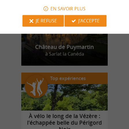
EN SAVOIR PLUS
JE REFUSE
J'ACCEPTE
Château de Puymartin
à Sarlat la Canéda
Top expériences
À vélo le long de la Vézère :
l'échappée belle du Périgord