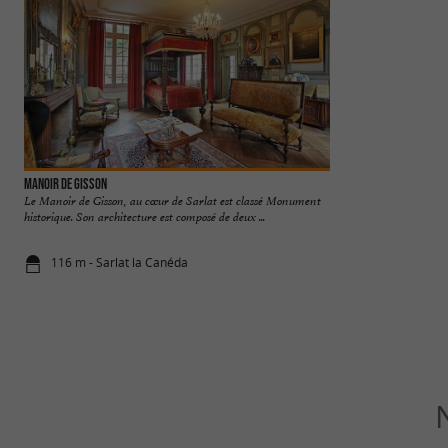
Manoir de Gisson
Sarlat
Le Manoir de Gisson, au cœur de Sarlat est classé Monument
VILLE D’ART ET D
historique. Son architecture est composé de deux ...
Michelin. Sarlat c'
116 m - Sarlat la Canéda
205 m - Sar