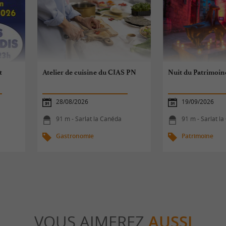
t
Atelier de cuisine du CIAS PN
Nuit du Patrimoin
28/08/2026
19/09/2026
91 m - Sarlat la Canéda
91 m - Sarlat l
Gastronomie
Patrimoine
VOUS AIMEREZ
AUSSI