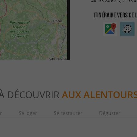
44° 53'24.62"N, 1° 13'4
ITINÉRAIRE VERS CE 
À DÉCOUVRIR
AUX ALENTOUR
r
Se loger
Se restaurer
Déguster