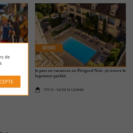
Détente
ns de
s
Je pars en vacances en Périgord Noir : je trouve le
logement parfait
CCEPTE
155 m - Sarlat la Canéda