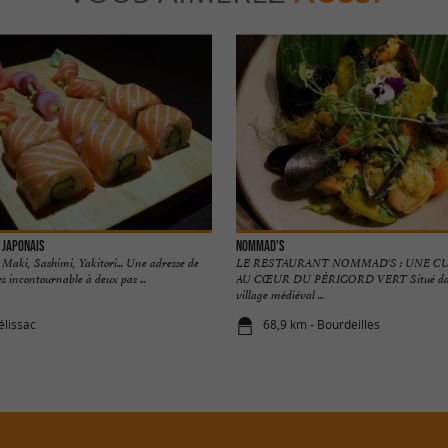
 Japonais
Nommad's
, Maki, Sashimi, Yakitori... Une adresse de
LE RESTAURANT NOMMAD'S : UNE C
es incontournable à deux pas ...
AU CŒUR DU PÉRIGORD VERT Situé dans 
village médiéval ...
élissac
68,9 km - Bourdeilles