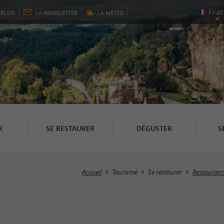
E
BLOG
LA
NEWSLETTER
LA
MÉTÉO
R
SE RESTAURER
DÉGUSTER
S
Accueil
Tourisme
Se restaurer
Restaurant