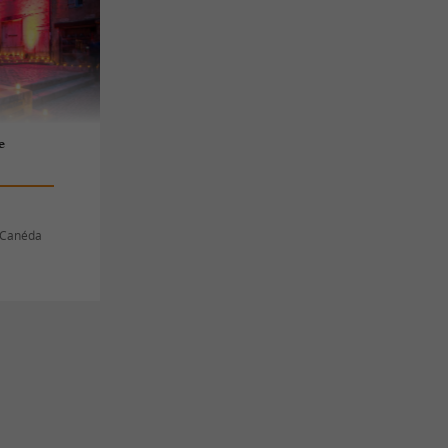
e
a Canéda