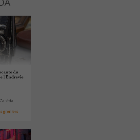
DA
rocante du
e l'Endrevie
a Canéda
s greniers