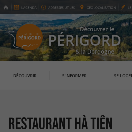
L'
AGENDA
ADRESSES
UTILES
GEO
LOCALISATION
L
Découvrez le
PÉRIGORD
& la Dordogne
DÉCOUVRIR
S'INFORMER
SE LOGE
Restaurant Hà Tiên