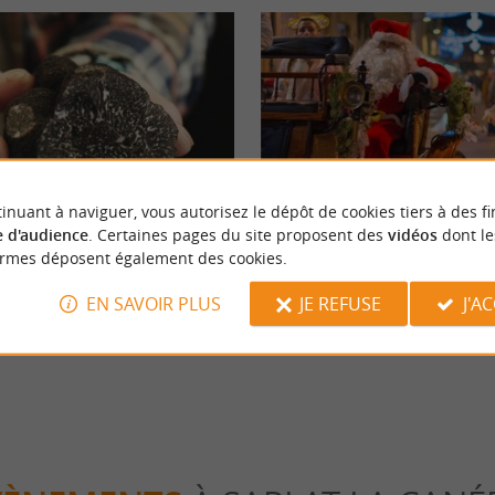
Familiale
inuant à naviguer, vous autorisez le dépôt de cookies tiers à des fi
 d'audience
. Certaines pages du site proposent des
vidéos
dont le
ormes déposent également des cookies.
uffe : La Truffe du Périgord fait
Le marché de Noël de Sarlat 2025
lat
EN SAVOIR PLUS
JE REFUSE
J'A
lat la Canéda
155 m - Sarlat la Canéda