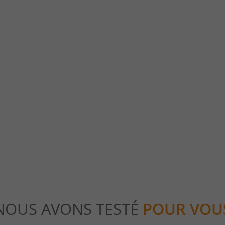
Sarlat vue du Ciel
’HISTOIRE - CLASSÉE *** au Guide Vert
Emprunter L’ASCENSEUR PANORAMIQUE
est avant tout un ensemble médiéval ...
du clocher de l’ Eglise Sainte-Marie est une 
lat la Canéda
336 m - Sarlat la Canéda
NOUS AVONS TESTÉ
POUR VOU