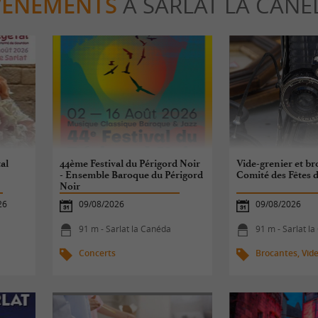
VÈNEMENTS
À SARLAT LA CANÉ
tal
44ème Festival du Périgord Noir
Vide-grenier et b
- Ensemble Baroque du Périgord
Comité des Fêtes d
Noir
26
09/08/2026
09/08/2026
91 m - Sarlat la Canéda
91 m - Sarlat l
Concerts
Brocantes, Vide