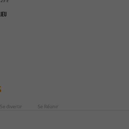
.23"E
LIEU
S
Se divertir
Se Réunir