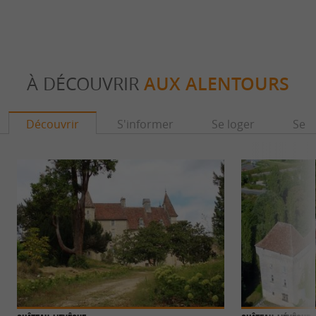
À DÉCOUVRIR
AUX ALENTOURS
Découvrir
S'informer
Se loger
Se r