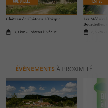
Culturelle
Festive
Château de Château-L'Évêque
Les Médiéval
Bourdeilles, 
incontournab
3,3 km - Château l'Evêque
8,6 km - 
ÉVÈNEMENTS
À PROXIMITÉ