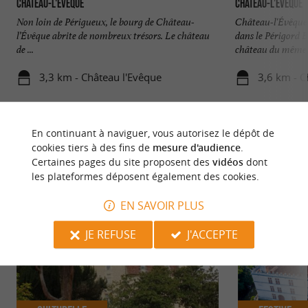
Château-l'Evêque
Château-l’Évêque
Non loin de Périgueux, le bourg de Château-
Château-l'Évêque
l’Évêque abrite de nombreux trésors. Le château
dans le Périgord 
de ...
château du même .
3,3 km - Château l'Evêque
3,6 km - C
En continuant à naviguer, vous autorisez le dépôt de
cookies tiers à des fins de
mesure d'audience
.
Certaines pages du site proposent des
vidéos
dont
les plateformes déposent également des cookies.
NOUS AVONS TESTÉ
POUR VOUS
EN SAVOIR PLUS
JE REFUSE
J'ACCEPTE