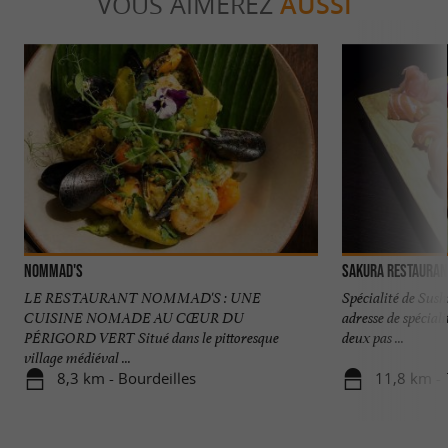
VOUS AIMEREZ
AUSSI
Nommad's
SAKURA Restauran
LE RESTAURANT NOMMAD'S : UNE
Spécialité de Sush
CUISINE NOMADE AU CŒUR DU
adresse de spécial
PÉRIGORD VERT Situé dans le pittoresque
deux pas ...
village médiéval ...
8,3 km - Bourdeilles
11,8 km - 