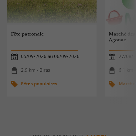
Fête patronale
Marché des 
Agonac
05/09/2026 au 06/09/2026
27/08/
2,9 km - Biras
6,1 km 
Fêtes populaires
Marché