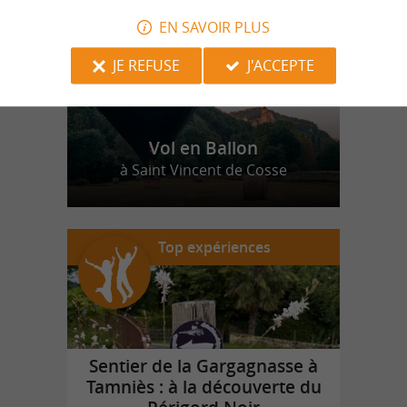
EN SAVOIR PLUS
JE REFUSE
J'ACCEPTE
Vol en Ballon
à Saint Vincent de Cosse
Top expériences
Sentier de la Gargagnasse à
Tamniès : à la découverte du