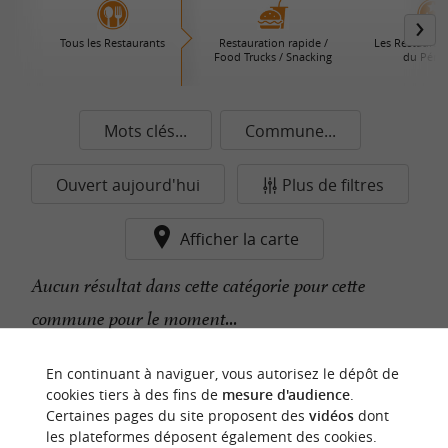
Tous les Restaurants
Restauration rapide /
Les Restaurant
Food Trucks / Snacking
du Périg
Mots clés...
Commune...
Ouvert aujourd'hui
Plus de filtres
Afficher la carte
Aucun résultat dans cette catégorie pour cette
commune pour le moment...
En continuant à naviguer, vous autorisez le dépôt de
n
o
t
e
c
o
u
p
e
c
o
e
u
cookies tiers à des fins de
mesure d'audience
.
r
d
r
Certaines pages du site proposent des
vidéos
dont
les plateformes déposent également des cookies.