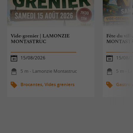
Vide-grenier | LAMONZIE
Fête du vi
MONTASTRUC
MONTAST
15/08/2026
15/08/
5 m - Lamonzie Montastruc
5 m - L
Brocantes, Vides greniers
Gastro