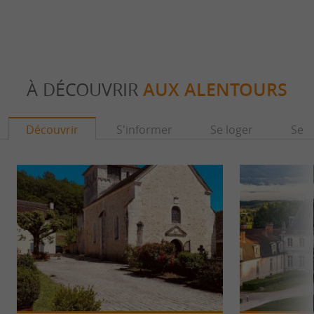
À DÉCOUVRIR
AUX ALENTOURS
Découvrir
S'informer
Se loger
Se r