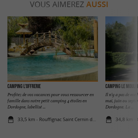
VOUS AIMEREZ
AUSSI
Camping L'Offrerie
Camping Le Moulin
Profitez de vos vacances pour vous ressourcer en
Il n'y a pas de mei
famille dans notre petit camping 4 étoiles en
mai, juin ou sept
Dordogne, labellisé ...
Dordogne. La ...
33,5 km - Rouffignac Saint Cernin de Reilhac
34,8 km -