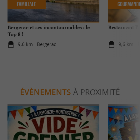
Familiale
Gourmand
Bergerac et ses incontournables : le
Restaurant l’
Top 8 !
9,6 km - Bergerac
9,6 km - 
ÉVÈNEMENTS
À PROXIMITÉ