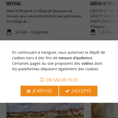
Queyssac
Château de Tirega
Dans le Périgord, le village de Queyssac est
CHÂTEAU DE T
reconnu pour son authenticité et son patrimoine.
GÉANT, ENQUÊ
Un village de ...
PARTY PRÈS DE
Tiregand ...
3,5 km - Queyssac
5,3 km - C
En continuant à naviguer, vous autorisez le dépôt de
cookies tiers à des fins de
mesure d'audience
.
Certaines pages du site proposent des
vidéos
dont
les plateformes déposent également des cookies.
NOUS AVONS TESTÉ
POUR VOUS
EN SAVOIR PLUS
JE REFUSE
J'ACCEPTE