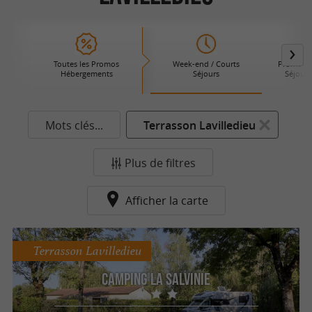
Toutes les Promos
Week-end / Courts
Promotio
Hébergements
Séjours
Séjours
Mots clés...
Terrasson Lavilledieu
Plus de filtres
Afficher la carte
Terrasson Lavilledieu
Camping La Salvinie