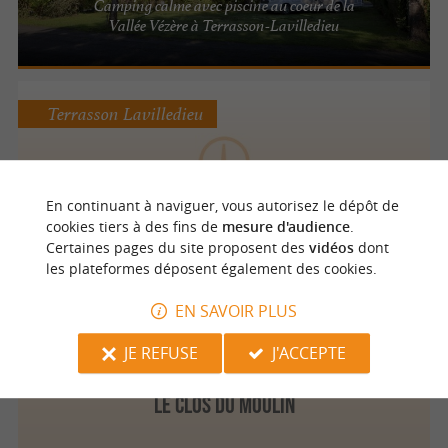
Camping calme avec piscine au coeur de la
Vallée Vézère à Terrasson-Lavilledieu
Terrasson Lavilledieu
Les Maisons du Périgord
En continuant à naviguer, vous autorisez le dépôt de
cookies tiers à des fins de
mesure d'audience
.
Certaines pages du site proposent des
vidéos
dont
les plateformes déposent également des cookies.
EN SAVOIR PLUS
Terrasson Lavilledieu
JE REFUSE
J'ACCEPTE
Le Clos du Moulin