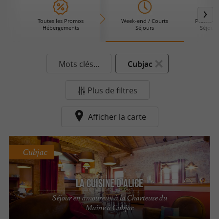
Toutes les Promos
Week-end / Courts
Promotio
Hébergements
Séjours
Séjours
Mots clés...
Cubjac
Plus de filtres
Afficher la carte
Cubjac
La Cuisine d'Alice
Séjour en amoureux à la Charteuse du
Maine à Cubjac