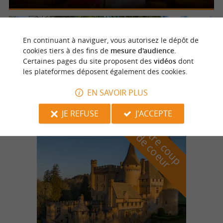
Le Change
3.4 km
En continuant à naviguer, vous autorisez le dépôt de
Camping d'Auberoche
cookies tiers à des fins de
mesure d'audience
.
Certaines pages du site proposent des
vidéos
dont
les plateformes déposent également des cookies.
Loger dans un camping dans la Vallée de
l'Auvezère
EN SAVOIR PLUS
JE REFUSE
J'ACCEPTE
n
o
t
e
c
o
u
p
e
c
o
e
u
r
d
r