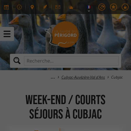
Cubjac-Auvézère-Val d'Ans
Cubjac
Week-end / Courts
Séjours à Cubjac