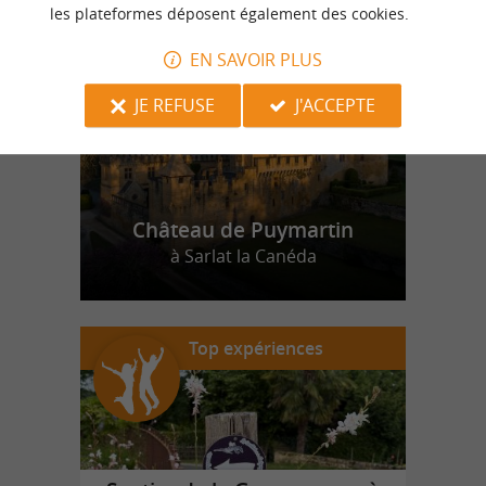
n
o
t
e
c
o
u
p
e
c
o
e
u
r
d
r
les plateformes déposent également des cookies.
EN SAVOIR PLUS
JE REFUSE
J'ACCEPTE
Château de Puymartin
à Sarlat la Canéda
Top expériences