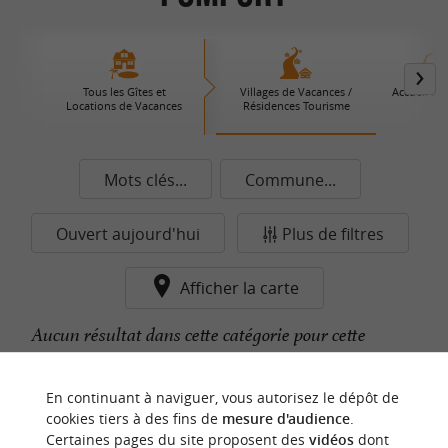
Tous les Gîtes et
Villages de Vacances /
Accueil à l
Locations de Vacances
Résidences Tourisme
Mots clés...
Commune...
Ouvert aujourd'hui
Plus de filtres
Afficher la carte
Aucun résultat dans cette catégorie pour cette
commune pour le moment...
En continuant à naviguer, vous autorisez le dépôt de
cookies tiers à des fins de
mesure d'audience
.
Certaines pages du site proposent des
vidéos
dont