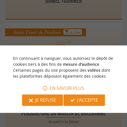
Daniel Tournier
Saint Front de Pradoux
4.2 km
Château La Thuilière
En continuant à naviguer, vous autorisez le dépôt de
Locations de Prestige / Locations de Charme
cookies tiers à des fins de
mesure d'audience
.
Certaines pages du site proposent des
vidéos
dont
les plateformes déposent également des cookies.
EN SAVOIR PLUS
Douzillac
4.5 km
JE REFUSE
J'ACCEPTE
PISCICULTURE DU MOULIN DE BOISSONNIE
Accueil à la ferme