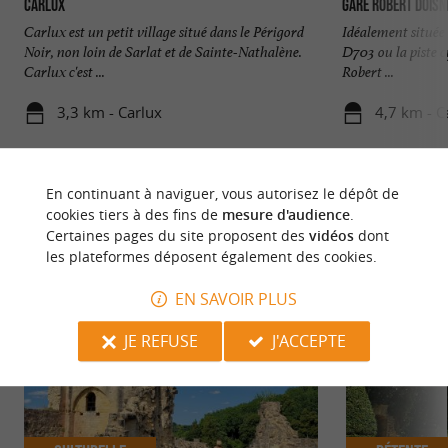
Carlux
Gare Robert Dois
Carlux est un petit village situé dans le Périgord
Idéalement située 
Noir, non loin de Sarlat et de Sainte-Nathalène.
D703 ou la piste c
Carlux c'est ...
Robert ...
3,3 km - Carlux
4,7 km - C
En continuant à naviguer, vous autorisez le dépôt de
cookies tiers à des fins de
mesure d'audience
.
Certaines pages du site proposent des
vidéos
dont
les plateformes déposent également des cookies.
NOUS AVONS TESTÉ
POUR VOUS
EN SAVOIR PLUS
JE REFUSE
J'ACCEPTE