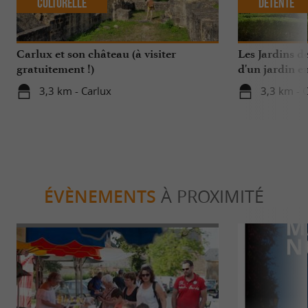
Culturelle
Détente
Carlux et son château (à visiter
Les Jardins de
gratuitement !)
d'un jardin 
3,3 km - Carlux
3,3 km - 
ÉVÈNEMENTS
À PROXIMITÉ