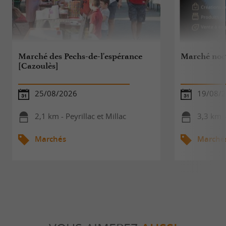
Marché des Pechs-de-l'espérance
Marché noct
[Cazoulès]
25/08/2026
19/08/
2,1 km - Peyrillac et Millac
3,3 km -
Marchés
Marché