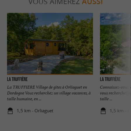
VOUS AIMEREZ
AUSSI
La Truffière
La Truffière
La TRUFFIERE Village de gîtes à Orliaguet en
Connaissez-vous le
Dordogne Vous recherchez un village vacances, à
vous recherchez u
taille humaine, en ...
taille ...
1,5 km - Orliaguet
1,5 km - O