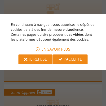
Hôtel l'Abbaye
Locations de Prestige / Locations de Charme
En continuant à naviguer, vous autorisez le dépôt de
cookies tiers à des fins de
mesure d'audience
.
Certaines pages du site proposent des
vidéos
dont
les plateformes déposent également des cookies.
Beynac et Cazenac
4 km
EN SAVOIR PLUS
JE REFUSE
J'ACCEPTE
LE CLAUZEL
Saint Cyprien
4.1 km