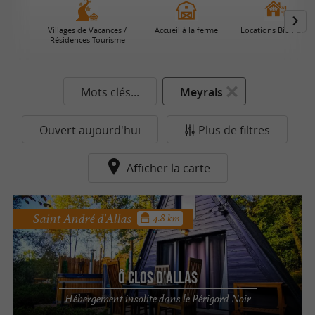
Villages de Vacances /
Accueil à la ferme
Locations Bien-Être
Résidences Tourisme
Mots clés...
Meyrals
Ouvert aujourd'hui
Plus de filtres
Afficher la carte
Saint André d'Allas
4.8 km
Ô Clos d'Allas
Hébergement insolite dans le Périgord Noir