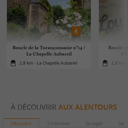
Boucle de la Turançonnaise n°14 /
Boucle de
La Chapelle Aubareil
Ch
2,8 km - La Chapelle Aubareil
2,8 km -
À DÉCOUVRIR
AUX ALENTOURS
Découvrir
S'informer
Se loger
Se r