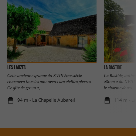
LES LAUZES
LA BASTIDE
Cette ancienne grange du XVIII ème siècle
La Bastide, authe
charmera tous les amoureux des vieilles pierres.
280 m 2 du XVIII 
Ce gîte de 170 m 2, ...
le charme de ses ...
94 m - La Chapelle Aubareil
114 m - La