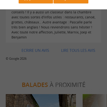
légers. Très pratique avec des enfants. Notre hôte,
Pascalle, est adorable et donne plein de bons
conseils ! Il y a aussi un classeur dans la chambre
avec toutes sortes d'infos utiles : restaurants, canoë,
grottes, châteaux… Autre avantage : Pascalle parle
très bien anglais ! Nous reviendrons sans hésiter !
Avec toute notre affection, Juliette, Marnix, Joep et
Benjamin
ECRIRE UN AVIS
LIRE TOUS LES AVIS
© Google 2026
BALADES
À PROXIMITÉ