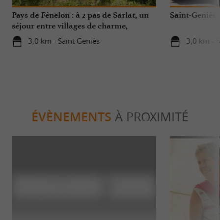
Pays de Fénelon : à 2 pas de Sarlat, un
Saint-Geniès
séjour entre villages de charme,
châteaux, sites naturels …
3,0 km - Saint Geniès
3,0 km - 
ÉVÈNEMENTS
À PROXIMITÉ