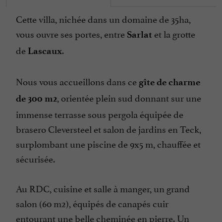
Micro Onde
Cette villa, nichée dans un domaine de 35ha,
Ouvert toute l'année
vous ouvre ses portes, entre
et la grotte
Sarlat
Parking
de
.
Lascaux
Parle anglais
Piscine
Nous vous accueillons dans ce
gîte de charme
Piscine chauffée
, orientée plein sud donnant sur une
de 300 m2
Salon de Jardin
immense terrasse sous pergola équipée de
Sèche Linge
brasero Cleversteel et salon de jardins en Teck,
Terrasse
surplombant une piscine de 9x5 m, chauffée et
sécurisée.
Télévision : TV satellite
Village de Gîtes
Au RDC, cuisine et salle à manger, un grand
salon (60 m2), équipés de canapés cuir
entourant une belle cheminée en pierre. Un