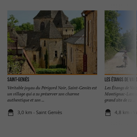
Saint-Geniès
Les étangs de Val
Véritable joyau du Périgord Noir, Saint-Geniès est
Les Étangs de Valo
un village qui a su préserver son charme
Montignac-Lascau
authentique et son ...
grand site de 12 ...
3,0 km - Saint Geniès
4,8 km - V