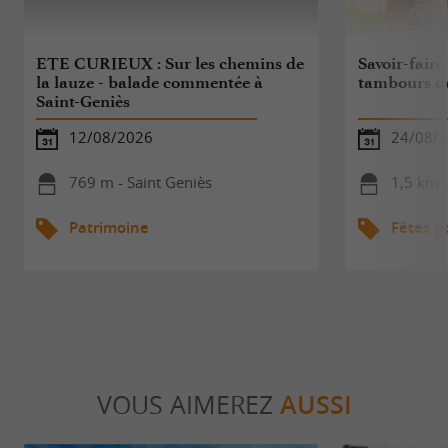
ETE CURIEUX : Sur les chemins de
Savoir-faire
la lauze - balade commentée à
tambours d
Saint-Geniès
12/08/2026
24/08/
769 m - Saint Geniès
1,5 km -
Patrimoine
Fêtes p
VOUS AIMEREZ
AUSSI