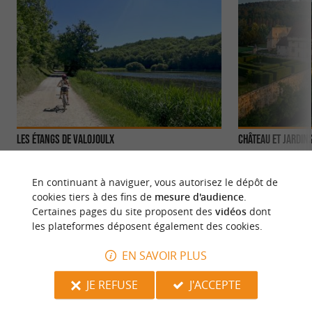
Les étangs de Valojoulx
Château et Jardin
Les Étangs de Valojoulx sont situés à proximité de
CHÂTEAU ET JA
Montignac-Lascaux. Les étangs forment un
RENAISSANCE E
En continuant à naviguer, vous autorisez le dépôt de
grand site de 12 ...
Vézère, le Château 
cookies tiers à des fins de
mesure d'audience
.
Certaines pages du site proposent des
vidéos
dont
2,1 km - Valojoulx
4,7 km - 
les plateformes déposent également des cookies.
EN SAVOIR PLUS
JE REFUSE
J'ACCEPTE