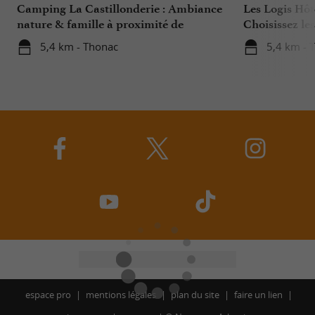
Camping La Castillonderie : Ambiance
Les Logis Hôte
nature & famille à proximité de
Choisissez le
Montignac Lascaux !
meilleurs pri
5,4 km - Thonac
5,4 km - 
espace pro
mentions légales
plan du site
faire un lien