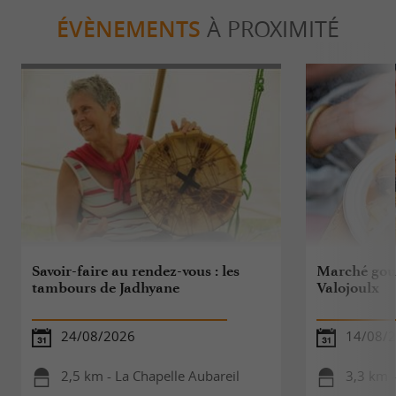
ÉVÈNEMENTS
À PROXIMITÉ
Savoir-faire au rendez-vous : les
Marché gou
tambours de Jadhyane
Valojoulx
24/08/2026
14/08/
2,5 km - La Chapelle Aubareil
3,3 km -