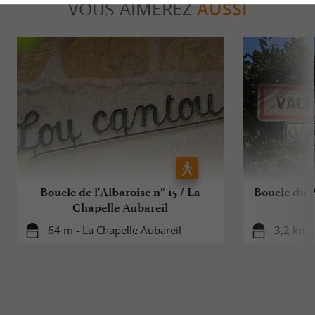
VOUS AIMEREZ
AUSSI
Boucle de l'Albaroise n° 15 / La
Boucle du P
Chapelle Aubareil
64 m - La Chapelle Aubareil
3,2 km -