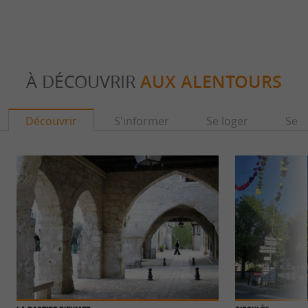
À DÉCOUVRIR
AUX ALENTOURS
Découvrir
S'informer
Se loger
Se r