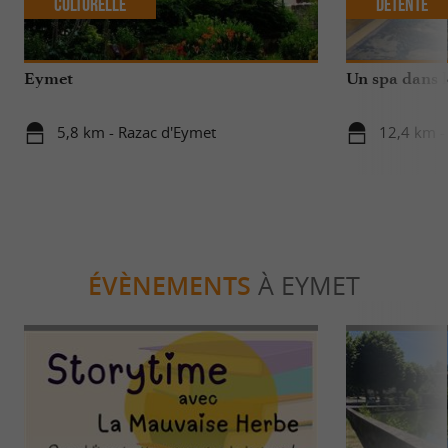
Culturelle
Détente
Eymet
Un spa dans l
5,8 km - Razac d'Eymet
12,4 km -
ÉVÈNEMENTS
À EYMET