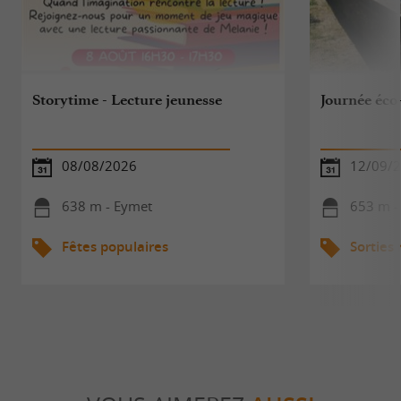
Storytime - Lecture jeunesse
Journée éco
08/08/2026
12/09/
638 m - Eymet
653 m -
Fêtes populaires
Sorties