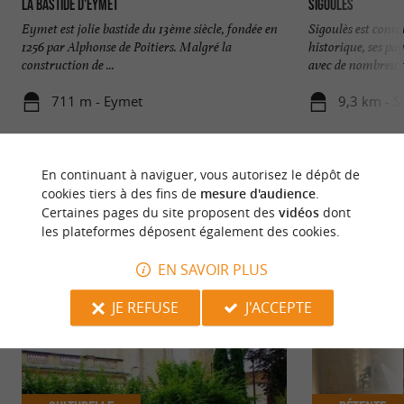
LA BASTIDE D'EYMET
Sigoulès
Eymet est jolie bastide du 13ème siècle, fondée en
Sigoulès est conn
1256 par Alphonse de Poitiers. Malgré la
historique, ses pa
construction de ...
avec de nombreux 
711 m - Eymet
9,3 km - S
En continuant à naviguer, vous autorisez le dépôt de
cookies tiers à des fins de
mesure d'audience
.
Certaines pages du site proposent des
vidéos
dont
les plateformes déposent également des cookies.
NOUS AVONS TESTÉ
POUR VOUS
EN SAVOIR PLUS
JE REFUSE
J'ACCEPTE