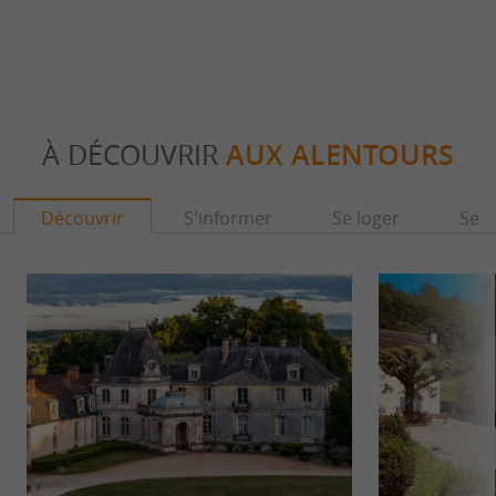
À DÉCOUVRIR
AUX ALENTOURS
Découvrir
S'informer
Se loger
Se r