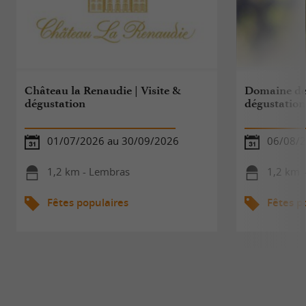
Château la Renaudie | Visite &
Domaine de 
dégustation
dégustation
01/07/2026 au 30/09/2026
06/08/
1,2 km - Lembras
1,2 km -
Fêtes populaires
Fêtes p