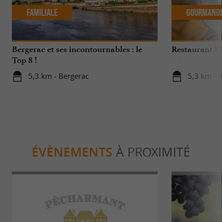
Familiale
Gourmand
Bergerac et ses incontournables : le
Restaurant l’
Top 8 !
5,3 km - Bergerac
5,3 km - 
ÉVÈNEMENTS
À PROXIMITÉ