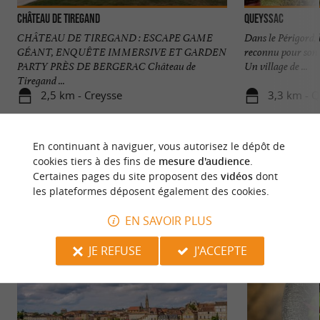
Château de Tiregand
Queyssac
CHÂTEAU DE TIREGAND : ESCAPE GAME
Dans le Périgord, 
GÉANT, ENQUÊTE IMMERSIVE ET GARDEN
reconnu pour son 
PARTY PRÈS DE BERGERAC Château de
Un village de ...
Tiregand ...
2,5 km - Creysse
3,3 km - 
En continuant à naviguer, vous autorisez le dépôt de
cookies tiers à des fins de
mesure d'audience
.
Certaines pages du site proposent des
vidéos
dont
les plateformes déposent également des cookies.
NOUS AVONS TESTÉ
POUR VOUS
EN SAVOIR PLUS
JE REFUSE
J'ACCEPTE