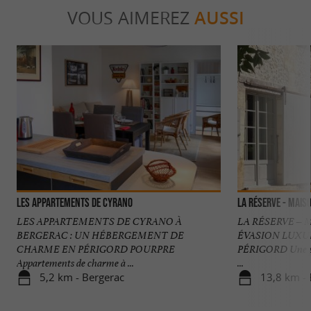
VOUS AIMEREZ
AUSSI
Les Appartements de Cyrano
La Réserve - Maiso
LES APPARTEMENTS DE CYRANO À
LA RÉSERVE – 
BERGERAC : UN HÉBERGEMENT DE
ÉVASION LUX
CHARME EN PÉRIGORD POURPRE
PÉRIGORD Une pro
Appartements de charme à ...
...
5,2 km - Bergerac
13,8 km - 