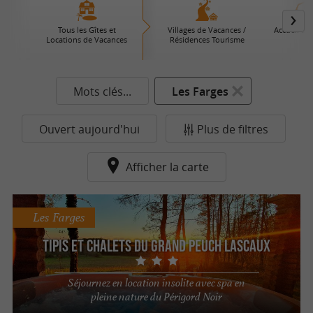
Tous les Gîtes et
Villages de Vacances /
Accueil à l
Locations de Vacances
Résidences Tourisme
Mots clés...
Les Farges
Ouvert aujourd'hui
Plus de filtres
Afficher la carte
Les Farges
Tipis et chalets du Grand Peuch Lascaux
Séjournez en location insolite avec spa en
pleine nature du Périgord Noir