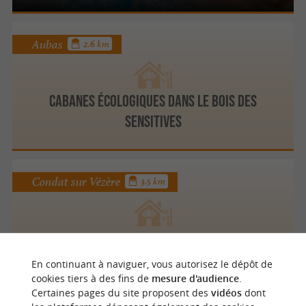
Aubas
2.6 km
Cabanes écologiques dans le bois des
Sensitives
Condat sur Vézère
3.5 km
Château la Fleunie Hôtel restaurant
En continuant à naviguer, vous autorisez le dépôt de
cookies tiers à des fins de
mesure d'audience
.
Certaines pages du site proposent des
vidéos
dont