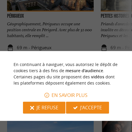
Périgueux
Petites histoires 
Géographiquement, Périgueux occupe une
Friands d'anecdot
position centrale en Périgord. Avec plus de 31 000
insolite en découvr
habitants, elle remplit ...
Périgueux et les ...
69 m - Périgueux
69 m - Pé
En continuant à naviguer, vous autorisez le dépôt de
cookies tiers à des fins de
mesure d'audience
.
Certaines pages du site proposent des
vidéos
dont
les plateformes déposent également des cookies.
NOUS AVONS TESTÉ
POUR VOUS
EN SAVOIR PLUS
JE REFUSE
J'ACCEPTE