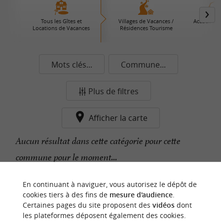
Tous les Gîtes et
Villages de Vacances /
Accueil à l
Locations de Vacances
Résidences Tourisme
Mots clés...
Commune...
Plus de filtres
Afficher la carte
Aucun résultat dans cette catégorie pour cette
commune pour le moment...
En continuant à naviguer, vous autorisez le dépôt de
n
o
t
e
c
o
u
p
e
c
o
e
u
cookies tiers à des fins de
mesure d'audience
.
r
d
r
Certaines pages du site proposent des
vidéos
dont
les plateformes déposent également des cookies.