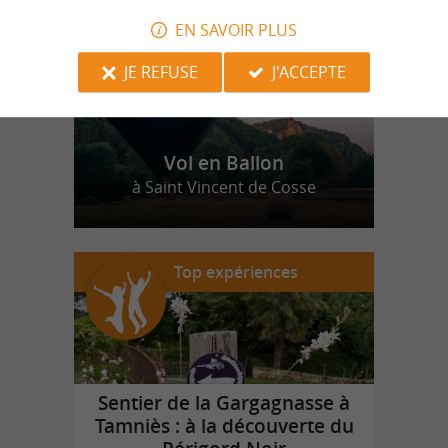
EN SAVOIR PLUS
JE REFUSE
J'ACCEPTE
Vol en Ballon
à Saint Vincent de Cosse
Top expériences
Sentier de la Gargagnasse à
Tamniès : à la découverte du