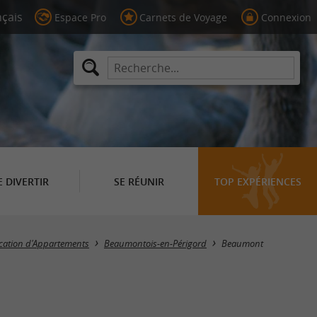
Espace Pro
Carnets de Voyage
Connexion
E DIVERTIR
SE RÉUNIR
TOP EXPÉRIENCES
Masquer la carte
cation d'Appartements
Beaumontois-en-Périgord
Beaumont