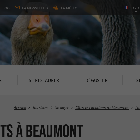
E
BLOG
LA
NEWSLETTER
LA
MÉTÉO
R
SE RESTAURER
DÉGUSTER
S
Accueil
Tourisme
Se loger
Gîtes et Locations de Vacances
Lo
nts à Beaumont