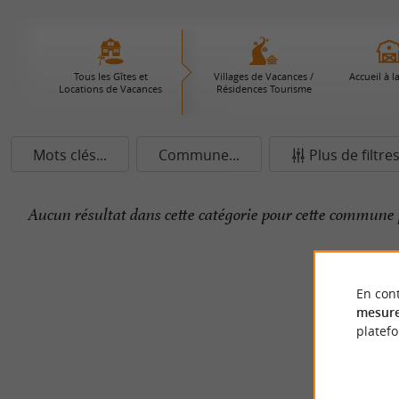
Tous les Gîtes et
Villages de Vacances /
Accueil à l
Locations de Vacances
Résidences Tourisme
Mots clés...
Commune...
Plus de filtre
Aucun résultat dans cette catégorie pour cette commune 
En cont
mesure
platef