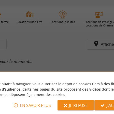
a ferme
Locations Bien-Être
Locations Insolites
Locations de Prestige 
Locations de Charme
s
Affiche
pour le moment...
inuant à naviguer, vous autorisez le dépôt de cookies tiers à des fi
 d'audience
. Certaines pages du site proposent des
vidéos
dont le
ormes déposent également des cookies.
EN SAVOIR PLUS
JE REFUSE
J'A