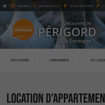
L'
AGENDA
ADRESSES
UTILES
GEO
LOCALISATION
L
Découvrez le
PÉRIGORD
& la Dordogne
DÉCOUVRIR
S'INFORMER
SE LOGE
Location d'Apparteme