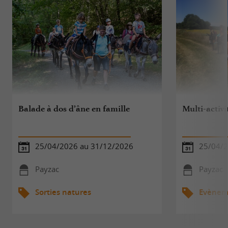
Balade à dos d’âne en famille
Multi-activi
25/04/2026 au 31/12/2026
25/04/2
Payzac
Payzac
Sorties natures
Evèneme