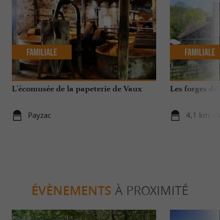
Familiale
Familiale
L'écomusée de la papeterie de Vaux
Les forges de
Payzac
4,1 km - 
ÉVÈNEMENTS
À PROXIMITÉ