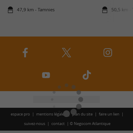
47,9 km - Tamnies
50,5 km - 
espace pro
mentions légales
plan du site
faire un lien
suivez-nous
contact
©
Negocom Atlantique