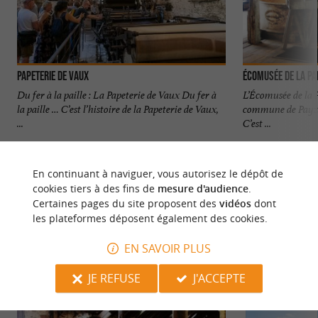
Papeterie de Vaux
Écomusée de la Pa
Du fer à la paille : La Papeterie de Vaux Du fer à
L’Écomusée de la P
la paille … C’est l’histoire de la Papeterie de Vaux,
commune de Payzac
...
C’est ...
2,1 km - Payzac
2,4 km - P
En continuant à naviguer, vous autorisez le dépôt de
cookies tiers à des fins de
mesure d'audience
.
Certaines pages du site proposent des
vidéos
dont
les plateformes déposent également des cookies.
EN SAVOIR PLUS
NOUS AVONS TESTÉ
POUR VOUS
JE REFUSE
J'ACCEPTE