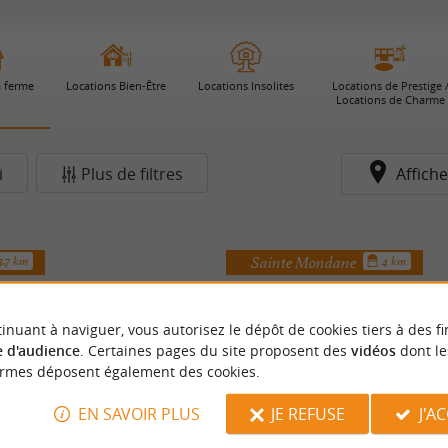
a ferme
Locations Bien-Être
Locations Insolites
Locations de Prestige 
Locations de Charme
i
Plus de filtres
Affiche
Sainte Mondane
3.7 km
4 km
inuant à naviguer, vous autorisez le dépôt de cookies tiers à des fi
 d'audience
. Certaines pages du site proposent des
vidéos
dont le
ormes déposent également des cookies.
EN SAVOIR PLUS
JE REFUSE
J'A
FERME DE TURNAC
LES CHARMES