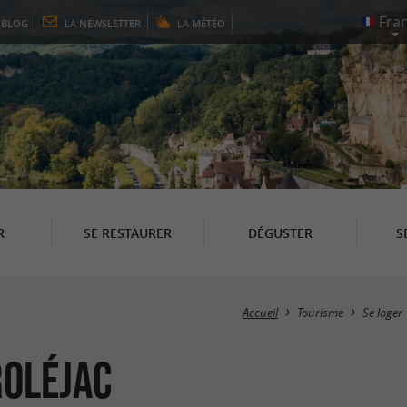
E
BLOG
LA
NEWSLETTER
LA
MÉTÉO
R
SE RESTAURER
DÉGUSTER
S
Accueil
Tourisme
Se loger
roléjac