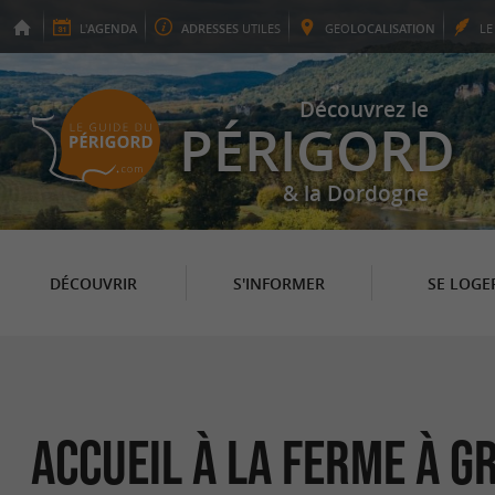
L'
AGENDA
ADRESSES
UTILES
GEO
LOCALISATION
L
Découvrez le
PÉRIGORD
& la Dordogne
DÉCOUVRIR
S'INFORMER
SE LOGE
Accueil à la ferme à G