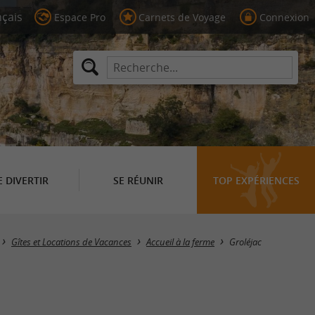
Espace Pro
Carnets de Voyage
Connexion
E DIVERTIR
SE RÉUNIR
TOP EXPÉRIENCES
Masquer la carte
Gîtes et Locations de Vacances
Accueil à la ferme
Groléjac