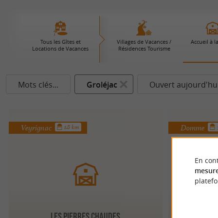
Tous les Gîtes et
Villages de Vacances /
Accueil à l
Locations de Vacances
Résidences Tourisme
Mots clés...
Groléjac
Ouvert aujourd'hu
Veyrignac
Domme
1.8 km
En cont
mesure
platef
LES PIERRES CHAUDES