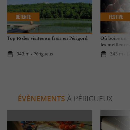
Détente
Festive
Top 10 des visites au frais en Périgord
Où boire un ve
les meilleures
343 m - Périgueux
343 m - P
ÉVÈNEMENTS
À PÉRIGUEUX