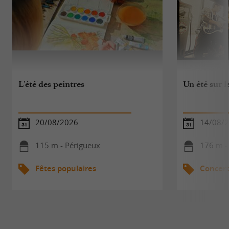
L'été des peintres
Un été sur l
20/08/2026
14/08/
115 m - Périgueux
176 m -
Fêtes populaires
Concert