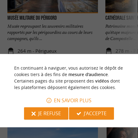
Musée Militaire du Périgord
Cathédrale Saint-
Musée regroupant les souvenirs militaires
Patrimoine mondia
rapportés par les périgourdins au cours de leurs
qu'étape majeure 
campagnes, qu'ils ...
de Compostelle ...
264 m - Périgueux
278 m - P
En continuant à naviguer, vous autorisez le dépôt de
cookies tiers à des fins de
mesure d'audience
.
Certaines pages du site proposent des
vidéos
dont
les plateformes déposent également des cookies.
NOUS AVONS TESTÉ
POUR VOUS
EN SAVOIR PLUS
JE REFUSE
J'ACCEPTE