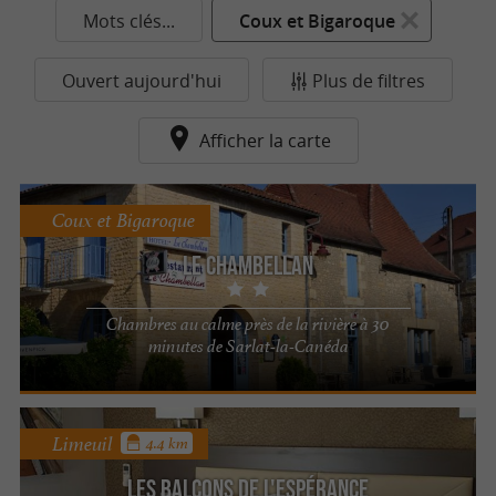
Mots clés...
Coux et Bigaroque
Ouvert aujourd'hui
Plus de filtres
Afficher la carte
Coux et Bigaroque
Le Chambellan
Chambres au calme près de la rivière à 30
minutes de Sarlat-la-Canéda
Limeuil
4.4 km
Les Balcons de l'Espérance