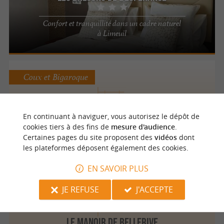
Confort et tranquillité dans un cadre naturel
à Limeuil
Coux et Bigaroque
En continuant à naviguer, vous autorisez le dépôt de
Hôtel Restaurant Le Petit Chaperon Rouge
cookies tiers à des fins de
mesure d'audience
.
Certaines pages du site proposent des
vidéos
dont
les plateformes déposent également des cookies.
EN SAVOIR PLUS
Le Buisson de Cadouin
1.8 km
JE REFUSE
J'ACCEPTE
LE MANOIR DE BELLERIVE