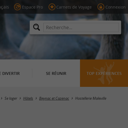
Espace Pro
Carnets de Voyage
Connexion
E DIVERTIR
SE RÉUNIR
TOP EXPÉRIENCES
Se loger
Hôtels
Beynac et Cazenac
Hostellerie Maleville