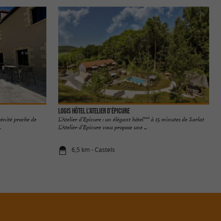
Logis Hôtel l'Atelier d'Épicure
rénité proche de
L’Atelier d’Epicure : un élégant hôtel*** à 15 minutes de Sarlat
.
L’Atelier d’Epicure vous propose une ...
6,5 km - Castels