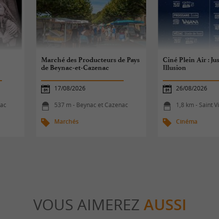
Marché des Producteurs de Pays
Ciné Plein Air : Ju
de Beynac-et-Cazenac
Illusion
17/08/2026
26/08/2026
nac
537 m - Beynac et Cazenac
1,8 km - Saint 
Marchés
Cinéma
VOUS AIMEREZ
AUSSI