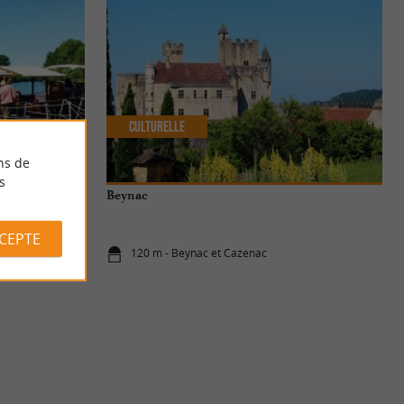
Culturelle
ns de
s
Beynac
CCEPTE
120 m - Beynac et Cazenac