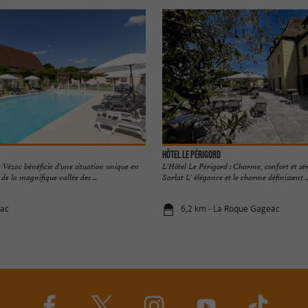
Hôtel Le Périgord
e Vézac bénéficie d'une situation unique en
L'Hôtel Le Périgord : Charme, confort et sé
e la magnifique vallée des ...
Sarlat L' élégance et le charme définissent ..
zac
6,2 km - La Roque Gageac