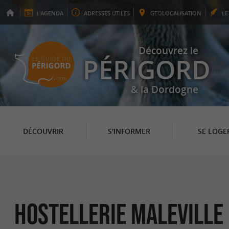
L'
AGENDA
ADRESSES
UTILES
GEO
LOCALISATION
L
Découvrez le
PÉRIGORD
& la Dordogne
DÉCOUVRIR
S'INFORMER
SE LOGE
Hostellerie Maleville