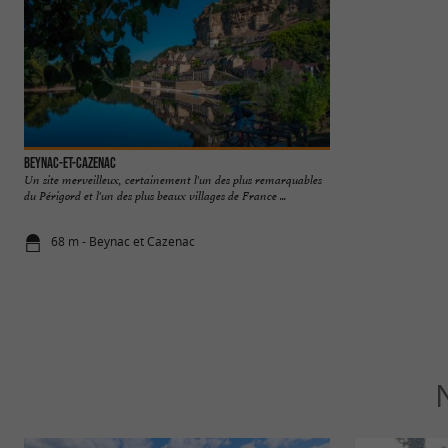
Beynac-et-Cazenac
Le point de vue de 
Un site merveilleux, certainement l'un des plus remarquables
Le point de vue de 
du Périgord et l'un des plus beaux villages de France ...
La vue sur la Vallée
68 m - Beynac et Cazenac
120 m - Bey