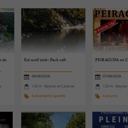
e de
Eté actif 2026 : Pack raft
PEIRAGUDA en C
06/08/2026
07/08/2026
ac
120 m - Beynac et Cazenac
120 m - Beynac
Evènements sportifs
Concerts