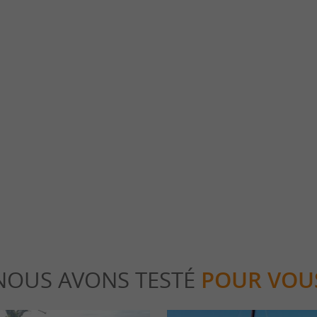
Beynac
Château de Beynac
Beynac se situe près du Château de Beynac.
BIENVENUE AU CHÂTEAU DE BEYNAC 
 de la Dordogne est ...
AUTHENTIQUE CHÂTEAU-FORT DU PÉR
au sommet d'une falaise ...
nac et Cazenac
219 m - Beynac et Cazenac
NOUS AVONS TESTÉ
POUR VOU