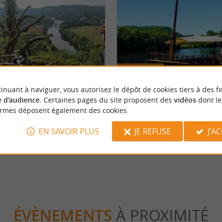
Détente
inuant à naviguer, vous autorisez le dépôt de cookies tiers à des fi
 d'audience
. Certaines pages du site proposent des
vidéos
dont le
e la Vallée de la Dordogne à vélo
Les gabarres de Beynac
ormes déposent également des cookies.
EN SAVOIR PLUS
JE REFUSE
J'A
nac et Cazenac
120 m - Beynac et Cazenac
ÉVÈNEMENTS
À PROXIMITÉ